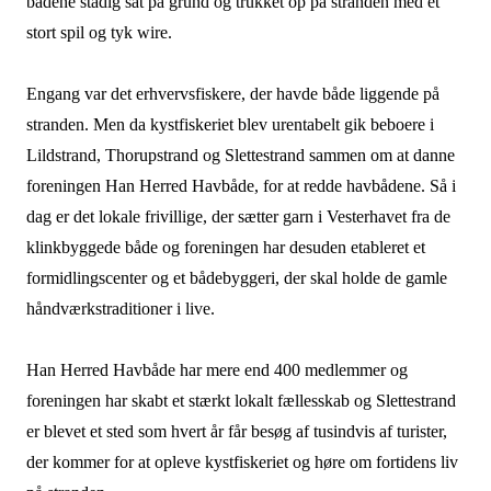
bådene stadig sat på grund og trukket op på stranden med et
stort spil og tyk wire.
Engang var det erhvervsfiskere, der havde både liggende på
stranden. Men da kystfiskeriet blev urentabelt gik beboere i
Lildstrand, Thorupstrand og Slettestrand sammen om at danne
foreningen Han Herred Havbåde, for at redde havbådene. Så i
dag er det lokale frivillige, der sætter garn i Vesterhavet fra de
klinkbyggede både og foreningen har desuden etableret et
formidlingscenter og et bådebyggeri, der skal holde de gamle
håndværkstraditioner i live.
Han Herred Havbåde har mere end 400 medlemmer og
foreningen har skabt et stærkt lokalt fællesskab og Slettestrand
er blevet et sted som hvert år får besøg af tusindvis af turister,
der kommer for at opleve kystfiskeriet og høre om fortidens liv