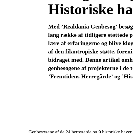
Historiske h
Med ’Realdania Genbesøg’ besøg
lang række af tidligere støttede p
lære af erfaringerne og blive klo
af den filantropiske støtte, foren
bidraget med. Denne artikel omh
genbesøgene af projekterne i de
’Fremtidens Herregårde’ og ’Hist
Genbesøgene af de 24 herregårde og 9 historiske haver vi