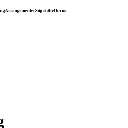
ing
Arrangementer
Søg støtte
Om os
g