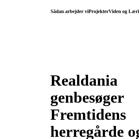
Sådan arbejder vi
Projekter
Viden og Lær
Realdania
genbesøger
Fremtidens
herregårde o