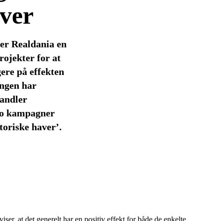
aver
er Realdania en
rojekter for at
gere på effekten
ingen har
andler
 to kampagner
oriske haver’.
ser, at det generelt har en positiv effekt for både de enkelte