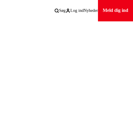
Meld dig ind
Søg
Log ind
Nyheder