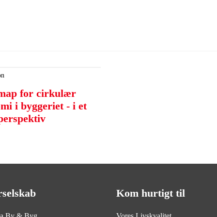
on
ap for cirkulær
i i byggeriet - i et
perspektiv
rselskab
Kom hurtigt til
ia By & Byg
Vores Livskvalitet