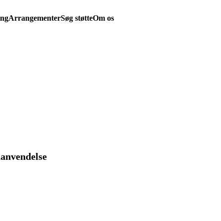
ing
Arrangementer
Søg støtte
Om os
nanvendelse