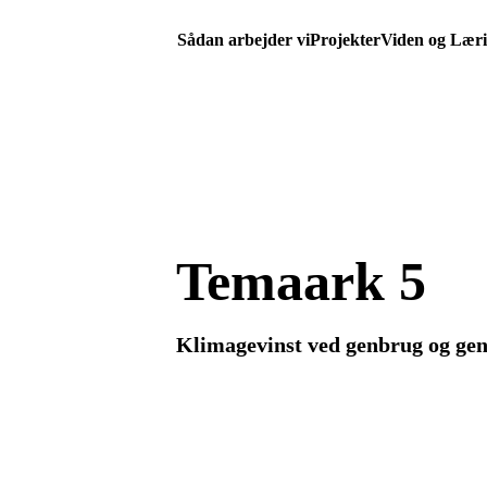
Sådan arbejder vi
Projekter
Viden og Lær
Temaark 5
Klimagevinst ved genbrug og ge