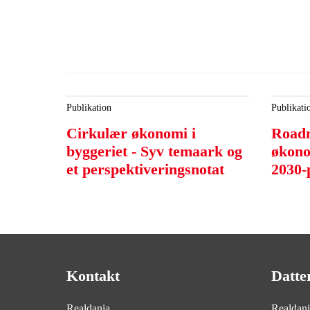
Publikation
Publikati
Cirkulær økonomi i
Roadm
byggeriet - Syv temaark og
økonom
et perspektiveringsnotat
2030-
Kontakt
Datte
Realdania
Realdan