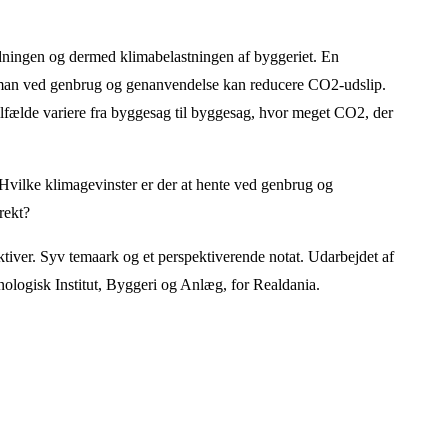
edningen og dermed klimabelastningen af byggeriet. En
 man ved genbrug og genanvendelse kan reducere CO2-udslip.
ilfælde variere fra byggesag til byggesag, hvor meget CO2, der
Hvilke klimagevinster er der at hente ved genbrug og
rekt?
ktiver. Syv temaark og et perspektiverende notat. Udarbejdet af
ologisk Institut, Byggeri og Anlæg, for Realdania.