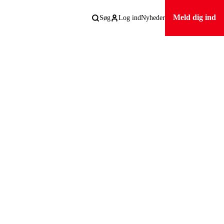
Meld dig ind
Søg
Log ind
Nyheder