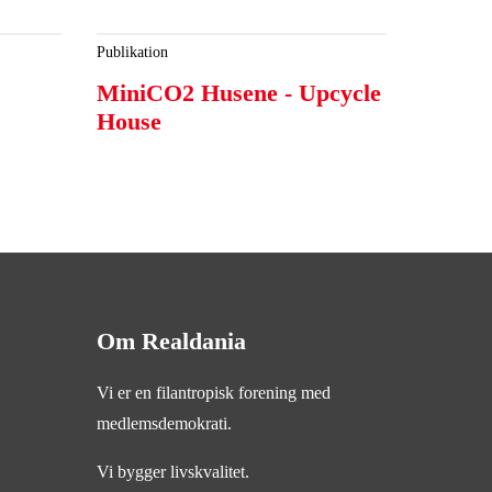
Publikation
MiniCO2 Husene - Upcycle
House
Om Realdania
Vi er en filantropisk forening med
medlemsdemokrati.
Vi bygger livskvalitet.