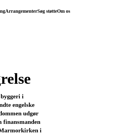
ing
Arrangementer
Søg støtte
Om os
relse
byggeri i
ndte engelske
endommen udgør
om finansmanden
 Marmorkirken i