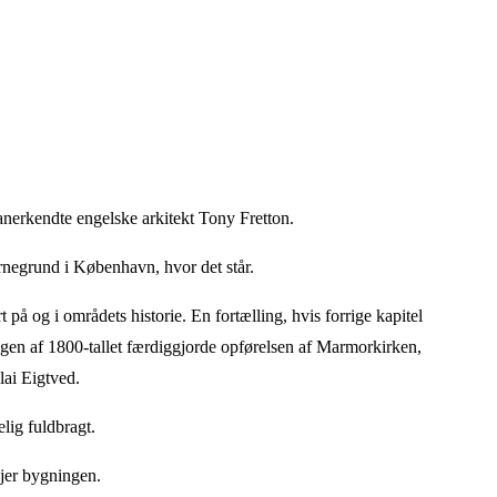
anerkendte engelske arkitekt Tony Fretton.
ørnegrund i København, hvor det står.
 på og i områdets historie. En fortælling, hvis forrige kapitel
ngen af 1800-tallet færdiggjorde opførelsen af Marmorkirken,
lai Eigtved.
lig fuldbragt.
jer bygningen.