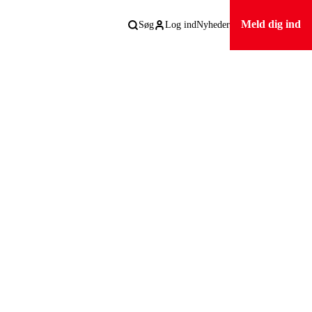
Meld dig ind
Søg
Log ind
Nyheder