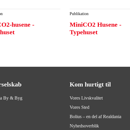
on
Publikation
O2-husene -
MiniCO2 Husene -
huset
Typehuset
rselskab
Kom hurtigt til
ia By & Byg
Vores Livskvalitet
Vores Sted
Bolius – en del af Realdania
Nyhedsoverblik