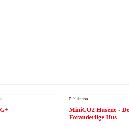
on
Publikation
IG+
MiniCO2 Husene - De
Foranderlige Hus