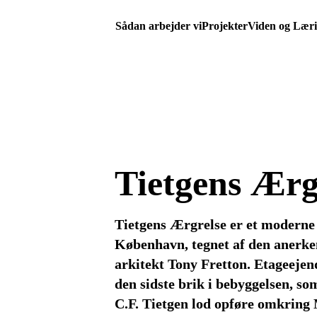
Sådan arbejder vi
Projekter
Viden og Lær
Tietgens Ærg
Tietgens Ærgrelse er et moderne 
København, tegnet af den anerke
arkitekt Tony Fretton. Etageej
den sidste brik i bebyggelsen, s
C.F. Tietgen lod opføre omkring