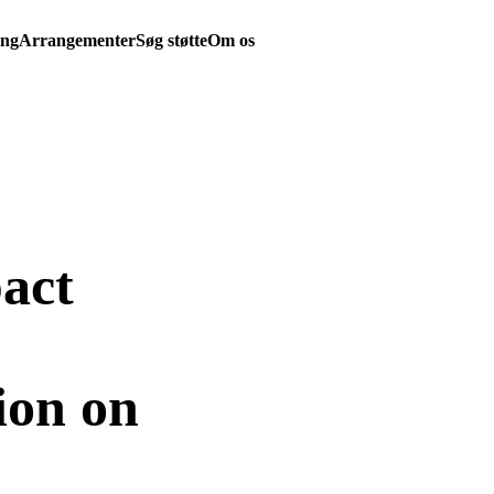
ing
Arrangementer
Søg støtte
Om os
act
on on