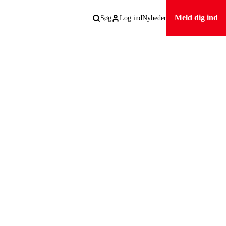
Meld dig ind
Søg
Log ind
Nyheder