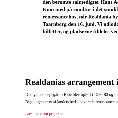
den berømte salmedigter Hans Ad
Kom med på rundtur i det smuk
renæssancehus, når Realdania by
Taarnborg den 16. juni. Vi udlodd
billetter, og pladserne tildeles v
Realdanias arrangement 
Den gamle bispegård i Ribe blev opført i 1570-80 og inde
Bygningen er et af landets bedst bevarede renæssanceh
Læs mere om projektet