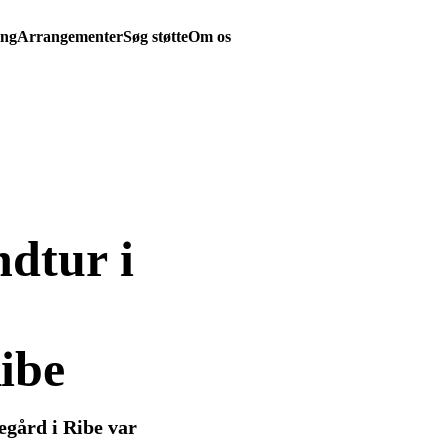
ing
Arrangementer
Søg støtte
Om os
ndtur i
ibe
egård i Ribe var