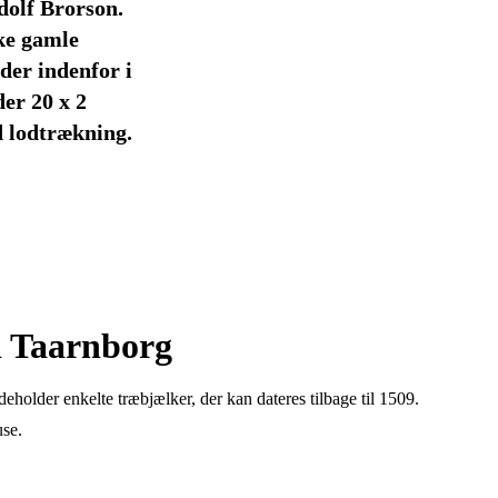
olf Brorson.
ke gamle
der indenfor i
er 20 x 2
ed lodtrækning.
i Taarnborg
holder enkelte træbjælker, der kan dateres tilbage til 1509.
use.