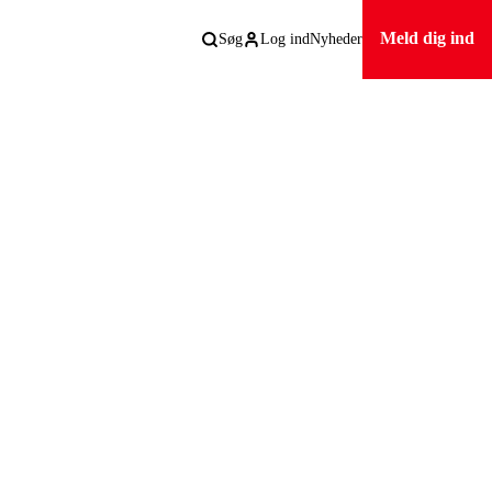
Meld dig ind
Søg
Log ind
Nyheder