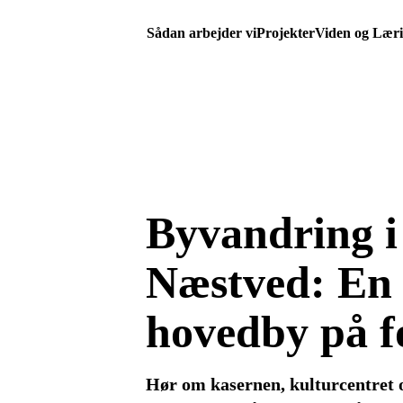
Sådan arbejder vi
Projekter
Viden og Lær
Byvandring i
Næstved: En
hovedby på f
Hør om kasernen, kulturcentret 