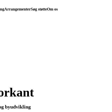
ing
Arrangementer
Søg støtte
Om os
orkant
og byudvikling