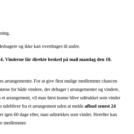
kning.
edsagere og ikke kan overdrages til andre.
24. Vinderne får direkte besked på mail mandag den 10.
res arrangementer. For at give flest mulige medlemmer chancen
rantæne for både vindere, der deltager i arrangementer og vindere,
 et arrangement, vil man først kunne blive udtrukket som vinder
n udebliver fra et arrangement uden at melde
afbud senest 24
der igen 60 dage efter, man udtrækkes som vinder. Herefter kan
dre medlemmer.