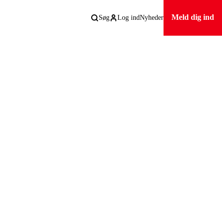
Meld dig ind
Søg
Log ind
Nyheder