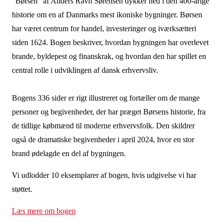
“Børsen” af Anders Ravn Sørensen dykker ned i den 400-årige
historie om en af Danmarks mest ikoniske bygninger. Børsen
har været centrum for handel, investeringer og iværksætteri
siden 1624. Bogen beskriver, hvordan bygningen har overlevet
brande, byldepest og finanskrak, og hvordan den har spillet en
central rolle i udviklingen af dansk erhvervsliv.
Bogens 336 sider er rigt illustreret og fortæller om de mange
personer og begivenheder, der har præget Børsens historie, fra
de tidlige købmænd til moderne erhvervsfolk. Den skildrer
også de dramatiske begivenheder i april 2024, hvor en stor
brand ødelagde en del af bygningen.
Vi udlodder 10 eksemplarer af bogen, hvis udgivelse vi har
støttet.
Læs mere om bogen