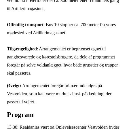
ved nr. 501. Herfra er der ca. 300 meter eller 5 minutters gang
til Artillerimagasinet.
Offentlig transport
: Bus 19 stopper ca. 700 meter fra vores
mødested ved Artillerimagasinet.
Tilgængelighed
: Arrangementet er begrænset egnet til
gangbesværede og kørestolsbrugere, da dele af programmet
foregår på selve voldanlægget, hvor både grusstier og trapper
skal passeres.
Øvrigt:
Arrangementet foregår primært udendørs på
Vestvolden, som kan være mudret - husk påklædning, der
passer til vejret.
Program
13.30: Realdanias vært og Oplevelsescenter Vestvolden byder