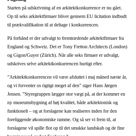
Starten på udskrivning af en arkitektkonkurrence er nu gået.
Op til seks arkitektfirmaer bliver gennem EU licitation indbudt
til prækvalifikation til at deltage i konkurrencen.
På forhånd er der udvalgt to fremtrædende arkitektfirmaer fra
England og Schweiz. Det er Tony Fretton Architects (London)
og Gigon/Guyer (Zürich). Når alle seks firmaer er udvalgt,
udskrives selve arkitektkonkurrencen hurtigt efter.
”Arkitektkonkurrencen vil være afsluttet i maj måned næste år,
og vi forventer os rigtigt meget af den” siger Hans Jørgen
Jensen. ”Styregruppen lægger stor vægt på, at der kommer en
ny museumsbygning af høj kvalitet, både arkitektonisk og
funktionelt – og at forslagene kan realiseres inden for den
foreliggende økonomiske ramme. Og så ser vi frem til, at
forslagene vil spille flot op til det smukke landskab og de fine