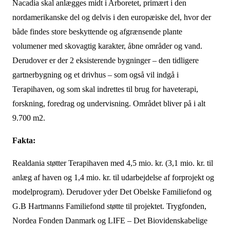
Nacadia skal anlægges midt i Arboretet, primært i den
nordamerikanske del og delvis i den europæiske del, hvor der
både findes store beskyttende og afgrænsende plante
volumener med skovagtig karakter, åbne områder og vand.
Derudover er der 2 eksisterende bygninger – den tidligere
gartnerbygning og et drivhus – som også vil indgå i
Terapihaven, og som skal indrettes til brug for haveterapi,
forskning, foredrag og undervisning. Området bliver på i alt
9.700 m2.
Fakta:
Realdania støtter Terapihaven med 4,5 mio. kr. (3,1 mio. kr. til
anlæg af haven og 1,4 mio. kr. til udarbejdelse af forprojekt og
modelprogram). Derudover yder Det Obelske Familiefond og
G.B Hartmanns Familiefond støtte til projektet. Trygfonden,
Nordea Fonden Danmark og LIFE – Det Biovidenskabelige