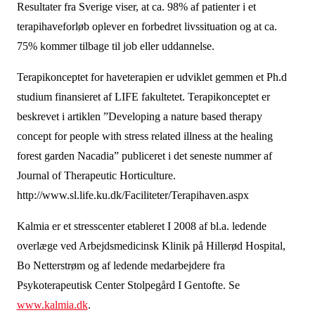
Resultater fra Sverige viser, at ca. 98% af patienter i et
terapihaveforløb oplever en forbedret livssituation og at ca.
75% kommer tilbage til job eller uddannelse.
Terapikonceptet for haveterapien er udviklet gemmen et Ph.d
studium finansieret af LIFE fakultetet. Terapikonceptet er
beskrevet i artiklen ”Developing a nature based therapy
concept for people with stress related illness at the healing
forest garden Nacadia” publiceret i det seneste nummer af
Journal of Therapeutic Horticulture.
http://www.sl.life.ku.dk/Faciliteter/Terapihaven.aspx
Kalmia er et stresscenter etableret I 2008 af bl.a. ledende
overlæge ved Arbejdsmedicinsk Klinik på Hillerød Hospital,
Bo Netterstrøm og af ledende medarbejdere fra
Psykoterapeutisk Center Stolpegård I Gentofte. Se
www.kalmia.dk
.