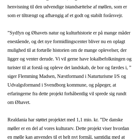
henvisning til den udvendige istandsættelse af møllen, som er
som er tiltrængt og afhængig af et godt og stabilt forårsvejr.
”Sydfyn og Øhavets natur og kulturhistorie er på mange måder
enestående, og det nye formidlingscenter bliver nu en oplagt
mulighed til at fortælle historien om de mange oplevelser, der
ligger og venter derude. Vi vil gerne have lokalbefolkningen og
turister til at forstå og opleve det landskab, de bor og færdes i, ”
siger Flemming Madsen, Næstformand i Naturturisme I/S og
Udvalgsformand i Svendborg kommune, og påpeger, at
erfaringerne fra dette projekt forhåbentlig vil sprede sig rundt
om Øhavet.
Realdania har støttet projektet med 1,1 mio. kr. ”De danske
møller er en del af vores kulturarv. Dette projekt viser hvordan
en mølle kan anvendes til et helt nyt formål, samtidig med at