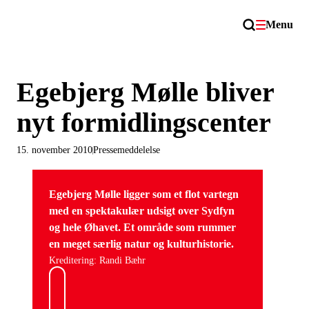
Menu
Egebjerg Mølle bliver
nyt formidlingscenter
15. november 2010
Pressemeddelelse
Egebjerg Mølle ligger som et flot vartegn
med en spektakulær udsigt over Sydfyn
og hele Øhavet. Et område som rummer
en meget særlig natur og kulturhistorie.
Kreditering: Randi Bæhr