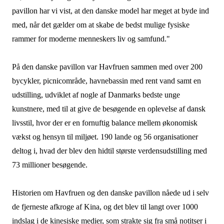
pavillon har vi vist, at den danske model har meget at byde ind
med, når det gælder om at skabe de bedst mulige fysiske
rammer for moderne menneskers liv og samfund."
På den danske pavillon var Havfruen sammen med over 200
bycykler, picnicområde, havnebassin med rent vand samt en
udstilling, udviklet af nogle af Danmarks bedste unge
kunstnere, med til at give de besøgende en oplevelse af dansk
livsstil, hvor der er en fornuftig balance mellem økonomisk
vækst og hensyn til miljøet. 190 lande og 56 organisationer
deltog i, hvad der blev den hidtil største verdensudstilling med
73 millioner besøgende.
Historien om Havfruen og den danske pavillon nåede ud i selv
de fjerneste afkroge af Kina, og det blev til langt over 1000
indslag i de kinesiske medier, som strakte sig fra små notitser i