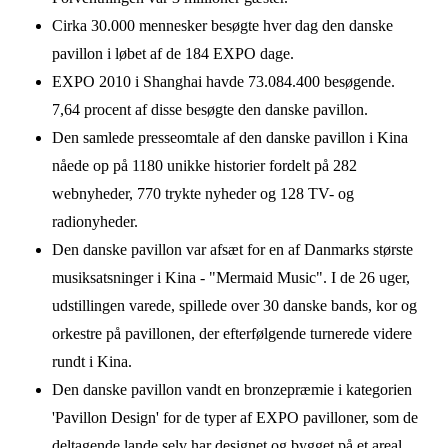
Cirka 30.000 mennesker besøgte hver dag den danske
pavillon i løbet af de 184 EXPO dage.
EXPO 2010 i Shanghai havde 73.084.400 besøgende.
7,64 procent af disse besøgte den danske pavillon.
Den samlede presseomtale af den danske pavillon i Kina
nåede op på 1180 unikke historier fordelt på 282
webnyheder, 770 trykte nyheder og 128 TV- og
radionyheder.
Den danske pavillon var afsæt for en af Danmarks største
musiksatsninger i Kina - "Mermaid Music". I de 26 uger,
udstillingen varede, spillede over 30 danske bands, kor og
orkestre på pavillonen, der efterfølgende turnerede videre
rundt i Kina.
Den danske pavillon vandt en bronzepræmie i kategorien
'Pavillon Design' for de typer af EXPO pavilloner, som de
deltagende lande selv har designet og bygget på et areal