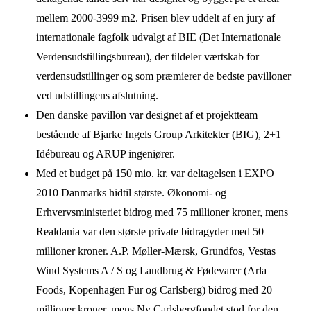
mellem 2000-3999 m2. Prisen blev uddelt af en jury af
internationale fagfolk udvalgt af BIE (Det Internationale
Verdensudstillingsbureau), der tildeler værtskab for
verdensudstillinger og som præmierer de bedste pavilloner
ved udstillingens afslutning.
Den danske pavillon var designet af et projektteam
bestående af Bjarke Ingels Group Arkitekter (BIG), 2+1
Idébureau og ARUP ingeniører.
Med et budget på 150 mio. kr. var deltagelsen i EXPO
2010 Danmarks hidtil største. Økonomi- og
Erhvervsministeriet bidrog med 75 millioner kroner, mens
Realdania var den største private bidragyder med 50
millioner kroner. A.P. Møller-Mærsk, Grundfos, Vestas
Wind Systems A / S og Landbrug & Fødevarer (Arla
Foods, Kopenhagen Fur og Carlsberg) bidrog med 20
millioner kroner, mens Ny Carlsbergfondet stod for den