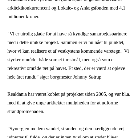
arkitektkonkurrencen) og Lokale- og Anlægsfonden med 4,1
millioner kroner.
"Vi er utrolig glade for at have så kyndige samarbejdspartnere
med i dette unikke projekt. Sammen er vi nu nået til punktet,
hvor vi kan realisere et af vestkystens kommende varetegn. Vi
styrker området både som et turistmål, men også som et
rekreativt område tæt på havet. Et sted, der er værd at opleve
hele året rundt,” siger borgmester Johnny Søtrup.
Realdania har været koblet på projektet siden 2005, og var bl.a.
med til at give unge arkitekter muligheden for at udforme
strandpromenaden.
”Synergien mellem vandet, stranden og den nærliggende vej
udnyttes til fulde, og der er ingen tvivl om at stedet bliver