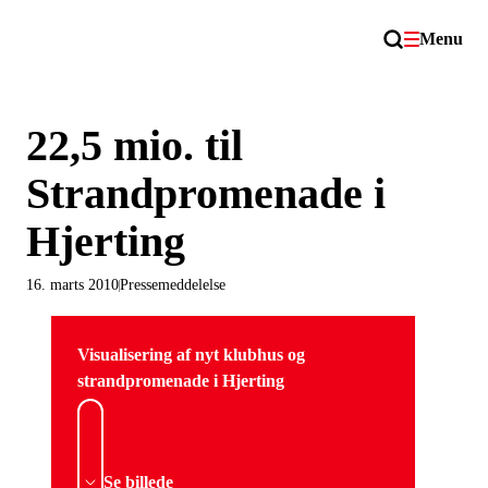
Menu
22,5 mio. til
Strandpromenade i
Hjerting
16. marts 2010
Pressemeddelelse
Visualisering af nyt klubhus og
strandpromenade i Hjerting
Se billede