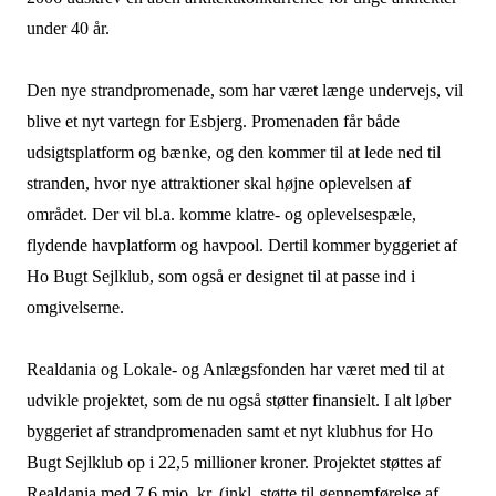
under 40 år.
Den nye strandpromenade, som har været længe undervejs, vil
blive et nyt vartegn for Esbjerg. Promenaden får både
udsigtsplatform og bænke, og den kommer til at lede ned til
stranden, hvor nye attraktioner skal højne oplevelsen af
området. Der vil bl.a. komme klatre- og oplevelsespæle,
flydende havplatform og havpool. Dertil kommer byggeriet af
Ho Bugt Sejlklub, som også er designet til at passe ind i
omgivelserne.
Realdania og Lokale- og Anlægsfonden har været med til at
udvikle projektet, som de nu også støtter finansielt. I alt løber
byggeriet af strandpromenaden samt et nyt klubhus for Ho
Bugt Sejlklub op i 22,5 millioner kroner. Projektet støttes af
Realdania med 7,6 mio. kr. (inkl. støtte til gennemførelse af