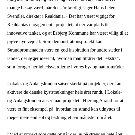
mange besøg værd, når det står færdigt, siger Hans Peter
Svendler, direktør i Realdania. - Det har været vigtigt for
Realdanias engagement i projektet, at der var plads til
innovative tanker, og at Esbjerg Kommune har været villig til at
prøve nye veje af. Som demonstrationsprojekt kan
Strandpromenaden være en god inspiration for andre steder i
landet, der søger ideer til, hvordan man tilfører det ”ekstra”,
som forøger herlighedsværdierne i vores by- og naturområder.
Lokale- og Anlægsfonden satser stærkt på projekter, der kan
aktivere de danske kyststrækninger hele året rundt. I Lokale-
og Anlægsfonden anser man projektet i Hjerting Strand for at
være et fint eksempel på, hvordan en strand kan udnyttes til
meget mere end sol og badning et par måneder om året.
”Med et projekt som dette opstår der liv på stranden hele året.