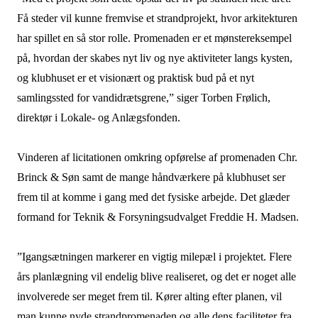
Få steder vil kunne fremvise et strandprojekt, hvor arkitekturen
har spillet en så stor rolle. Promenaden er et mønstereksempel
på, hvordan der skabes nyt liv og nye aktiviteter langs kysten,
og klubhuset er et visionært og praktisk bud på et nyt
samlingssted for vandidrætsgrene,” siger Torben Frølich,
direktør i Lokale- og Anlægsfonden.
Vinderen af licitationen omkring opførelse af promenaden Chr.
Brinck & Søn samt de mange håndværkere på klubhuset ser
frem til at komme i gang med det fysiske arbejde. Det glæder
formand for Teknik & Forsyningsudvalget Freddie H. Madsen.
”Igangsætningen markerer en vigtig milepæl i projektet. Flere
års planlægning vil endelig blive realiseret, og det er noget alle
involverede ser meget frem til. Kører alting efter planen, vil
man kunne nyde strandpromenaden og alle dens faciliteter fra