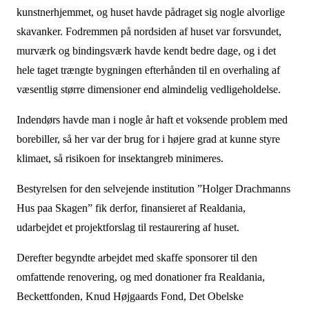
kunstnerhjemmet, og huset havde pådraget sig nogle alvorlige
skavanker. Fodremmen på nordsiden af huset var forsvundet,
murværk og bindingsværk havde kendt bedre dage, og i det
hele taget trængte bygningen efterhånden til en overhaling af
væsentlig større dimensioner end almindelig vedligeholdelse.
Indendørs havde man i nogle år haft et voksende problem med
borebiller, så her var der brug for i højere grad at kunne styre
klimaet, så risikoen for insektangreb minimeres.
Bestyrelsen for den selvejende institution ”Holger Drachmanns
Hus paa Skagen” fik derfor, finansieret af Realdania,
udarbejdet et projektforslag til restaurering af huset.
Derefter begyndte arbejdet med skaffe sponsorer til den
omfattende renovering, og med donationer fra Realdania,
Beckettfonden, Knud Højgaards Fond, Det Obelske