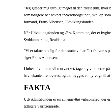
”Jeg glæder mig utroligt meget til den første juni, hvo
som tidligere bar navnet ”Svendborgsund”, skal op som d
formand, Frans Albertsen, Udviklingsfonden.
Når Udviklingsfonden og Ærø Kommune, der er bygherre
Syddanmark og Realdania.
”Vi er taknemmelig for den støtte vi har fået fra vores p
siger Frans Albertsen.
I løbet af vinteren vil murværket, taget og vinduerne på
havnekanten renoveres, og der bygges en ny vogn til at
FAKTA
Udviklingsfonden er en almennyttig virksomhed, der er et
tidligere værftsområde.