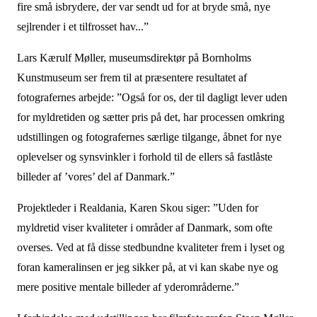
fire små isbrydere, der var sendt ud for at bryde små, nye
sejlrender i et tilfrosset hav...”
Lars Kærulf Møller, museumsdirektør på Bornholms
Kunstmuseum ser frem til at præsentere resultatet af
fotografernes arbejde: ”Også for os, der til dagligt lever uden
for myldretiden og sætter pris på det, har processen omkring
udstillingen og fotografernes særlige tilgange, åbnet for nye
oplevelser og synsvinkler i forhold til de ellers så fastlåste
billeder af ’vores’ del af Danmark.”
Projektleder i Realdania, Karen Skou siger: ”Uden for
myldretid viser kvaliteter i områder af Danmark, som ofte
overses. Ved at få disse stedbundne kvaliteter frem i lyset og
foran kameralinsen er jeg sikker på, at vi kan skabe nye og
mere positive mentale billeder af yderområderne.”