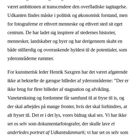
været ambitionen at transcendere den overfladiske iagttagelse.
Udkanten findes måske i politisk og økonomisk forstand, men
for fotograferne er ethvert menneske og ethvert sted sit eget
centrum. De har ladet sig inspirere af stedernes historier,
mennesker, landskaber og byer og har derigennem skabt en
både stilfærdig og overraskende hyldest til de potentialer, som
yderområderne rummer.
For kunstnerisk leder Henrik Saxgren har det været afgørende
ikke at bekræfte de gængse billeder af yderområderne: ”Der er
ikke brug for flere billeder af stagnation og afvikling.
Vanetænkning og fordomme får samfund til at fryse til is, og
der skal arbejdes på mange fronter, hvis det skal forhindres, at
alt fryser til. Det er i det lys, vores bidrag skal ses. Vi har ikke
set os selv som dokumentarfotografer, der skulle lave
et
anderledes portræt af Udkantsdanmark
; vi har set os selv som