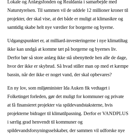
Lokale og Anlægsfonden og Realdania i samarbejde med
Naturstyrelsen. Til sammen vil de uddele 12 millioner kroner til
projekter, der skal vise, at det både er muligt at klimasikre og
samtidig skabe helt nye værdier for borgerne og byerne.
Udgangspunktet er, at milliard-investeringerne i nye klimatiltag
ikke kan undgå at komme tæt på borgerne og byernes liv.
Derfor bør så store anlæg ikke stå ubenyttede hen alle de dage,
hvor der ikke er skybrud. Så hvad stiller man op med et kæmpe
bassin, når der ikke er noget vand, der skal opbevares?
En ny lov, som miljøminister Ida Auken fik vedtaget i
Folketinget forleden, gør det muligt for kommuner og private
at få finansieret projekter via spildevandstaksterne, hvis
projekterne bidrager til klimatilpasning. Derfor er VANDPLUS
i særlig grad henvendt til kommuner og
spildevandsforsyningsselskaber, der sammen vil udforske nye