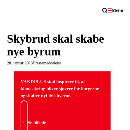
Menu
Skybrud skal skabe
nye byrum
28. januar 2013
Pressemeddelelse
VANDPLUS skal inspirere til, at
klimasikring bliver sjovere for borgerne
og skaber nyt liv i byerne.
Se billede