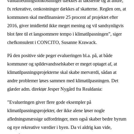
vandafledningsomkostninger dækkes af taksterne og at andre,
fx rekreative, omkostninger dækkes af skatterne. Reglen om, at
kommunen skal medfinansiere 25 procent af projektet efter
2016, giver imidlertid ikke meget me­ning og vil sandsynligvis
blot føre til et langsommere tempo i klimatilpasningen”, siger
chefkonsulent i CONCITO, Susanne Krawack.
På den positive side peger evalueringen bl.a. på, at både
kommuner og spildevandsselskaber er meget optaget af, at
klimatilpasningsprojekterne skal skabe merværdi, sådan at
andre problemer løses sammen med klimatilpasningen. Det
glæder adm. direktør Jesper Nygård fra Realdania:
”Evalueringen giver flere gode eksempler på
klimatilpasningsprojekter, der ikke alene løser nogle
afledningsmæssige udfordringer, men også skaber bedre byrum
og nye rekreative værdier i byen. Da vi aldrig kan vide,