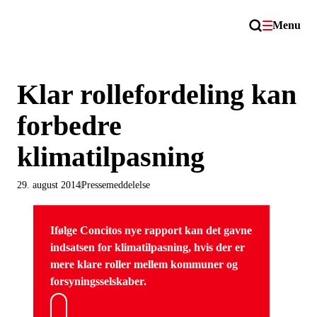
Menu
Klar rollefordeling kan
forbedre
klimatilpasning
29. august 2014
Pressemeddelelse
Ifølge Concitos nye rapport kan det gavne
indsatsen for klimatilpasning, hvis der er
mere klare roller mellem kommuner og
forsyningsselskaber.