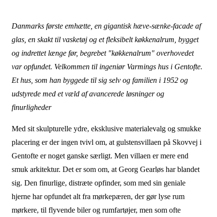
Danmarks første emhætte, en gigantisk hæve-sænke-facade af
glas, en skakt til vasketøj og et fleksibelt køkkenalrum, bygget
og indrettet længe før, begrebet "køkkenalrum" overhovedet
var opfundet. Velkommen til ingeniør Varmings hus i Gentofte.
Et hus, som han byggede til sig selv og familien i 1952 og
udstyrede med et væld af avancerede løsninger og
finurligheder
Med sit skulpturelle ydre, eksklusive materialevalg og smukke
placering er der ingen tvivl om, at gulstensvillaen på Skovvej i
Gentofte er noget ganske særligt. Men villaen er mere end
smuk arkitektur.
Det er som om, at Georg Gearløs har blandet
sig. Den finurlige, distræte opfinder, som med sin geniale
hjerne har opfundet alt fra mørkepæren, der gør lyse rum
mørkere, til flyvende biler og rumfartøjer, men som ofte