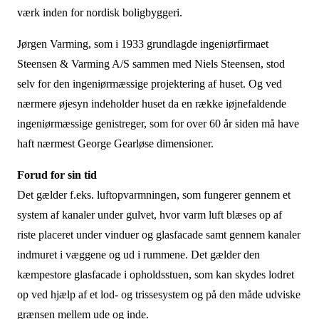
værk inden for nordisk boligbyggeri.
Jørgen Varming, som i 1933 grundlagde ingeniørfirmaet
Steensen & Varming A/S sammen med Niels Steensen, stod
selv for den ingeniørmæssige projektering af huset. Og ved
nærmere øjesyn indeholder huset da en række iøjnefaldende
ingeniørmæssige genistreger, som for over 60 år siden må have
haft nærmest George Gearløse dimensioner.
Forud for sin tid
Det gælder f.eks. luftopvarmningen, som fungerer gennem et
system af kanaler under gulvet, hvor varm luft blæses op af
riste placeret under vinduer og glasfacade samt gennem kanaler
indmuret i væggene og ud i rummene. Det gælder den
kæmpestore glasfacade i opholdsstuen, som kan skydes lodret
op ved hjælp af et lod- og trissesystem og på den måde udviske
grænsen mellem ude og inde.