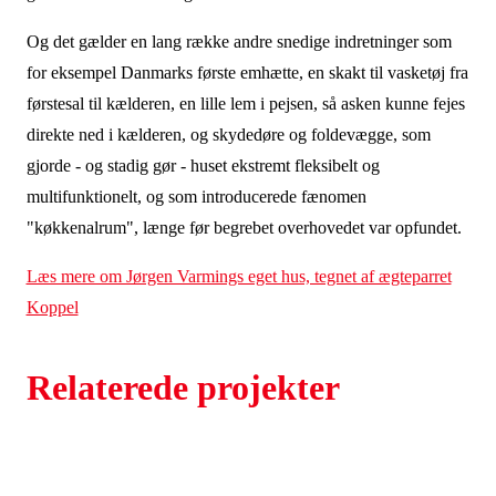
Og det gælder en lang række andre snedige indretninger som
for eksempel Danmarks første emhætte, en skakt til vasketøj fra
førstesal til kælderen, en lille lem i pejsen, så asken kunne fejes
direkte ned i kælderen, og skydedøre og foldevægge, som
gjorde - og stadig gør - huset ekstremt fleksibelt og
multifunktionelt, og som introducerede fænomen
"køkkenalrum", længe før begrebet overhovedet var opfundet.
Læs mere om Jørgen Varmings eget hus, tegnet af ægteparret
Koppel
Relaterede projekter