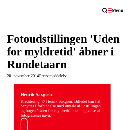
Menu
Fotoudstillingen 'Uden
for myldretid' åbner i
Rundetaarn
20. november 2014
Pressemeddelelse
Henrik Saxgren
Kreditering: © Henrik Saxgren. Billedet kan frit
benyttes i forbindelse med omtale af udstillingen
og bogen ’Uden for myldretid’ med angivelse af
fotografenes navn.