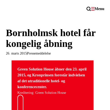
Menu
Bornholmsk hotel får
kongelig åbning
26. marts 2015
Pressemeddelelse
Green Solution House åbner den 23. april
2015, og Kronprinsen forestår indvielsen
af det utraditionelle hotel- og
konferencecenter.
Kreditering: Green Solution House