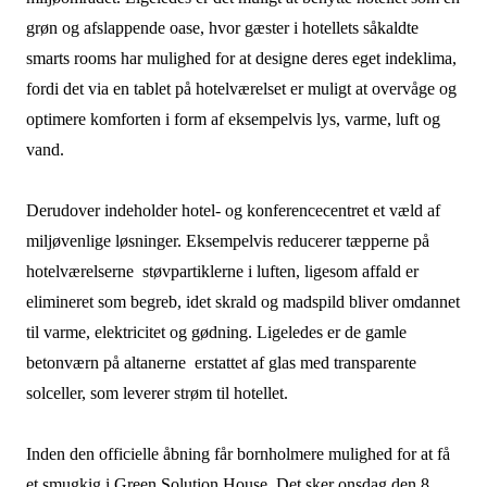
grøn og afslappende oase, hvor gæster i hotellets såkaldte
smarts rooms har mulighed for at designe deres eget indeklima,
fordi det via en tablet på hotelværelset er muligt at overvåge og
optimere komforten i form af eksempelvis lys, varme, luft og
vand.
Derudover indeholder hotel- og konferencecentret et væld af
miljøvenlige løsninger. Eksempelvis reducerer tæpperne på
hotelværelserne støvpartiklerne i luften, ligesom affald er
elimineret som begreb, idet skrald og madspild bliver omdannet
til varme, elektricitet og gødning. Ligeledes er de gamle
betonværn på altanerne erstattet af glas med transparente
solceller, som leverer strøm til hotellet.
Inden den officielle åbning får bornholmere mulighed for at få
et smugkig i Green Solution House. Det sker onsdag den 8.