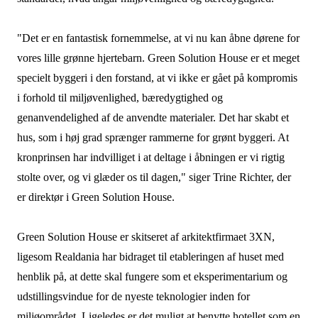
"Det er en fantastisk fornemmelse, at vi nu kan åbne dørene for
vores lille grønne hjertebarn. Green Solution House er et meget
specielt byggeri i den forstand, at vi ikke er gået på kompromis
i forhold til miljøvenlighed, bæredygtighed og
genanvendelighed af de anvendte materialer. Det har skabt et
hus, som i høj grad sprænger rammerne for grønt byggeri. At
kronprinsen har indvilliget i at deltage i åbningen er vi rigtig
stolte over, og vi glæder os til dagen," siger Trine Richter, der
er direktør i Green Solution House.
Green Solution House er skitseret af arkitektfirmaet 3XN,
ligesom Realdania har bidraget til etableringen af huset med
henblik på, at dette skal fungere som et eksperimentarium og
udstillingsvindue for de nyeste teknologier inden for
miljøområdet. Ligeledes er det muligt at benytte hotellet som en