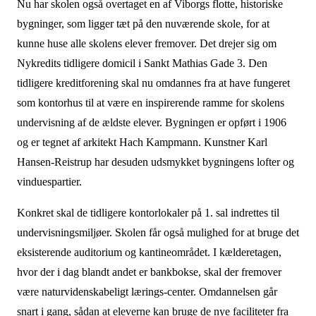
Nu har skolen også overtaget en af Viborgs flotte, historiske
bygninger, som ligger tæt på den nuværende skole, for at
kunne huse alle skolens elever fremover. Det drejer sig om
Nykredits tidligere domicil i Sankt Mathias Gade 3. Den
tidligere kreditforening skal nu omdannes fra at have fungeret
som kontorhus til at være en inspirerende ramme for skolens
undervisning af de ældste elever. Bygningen er opført i 1906
og er tegnet af arkitekt Hach Kampmann. Kunstner Karl
Hansen-Reistrup har desuden udsmykket bygningens lofter og
vinduespartier.
Konkret skal de tidligere kontorlokaler på 1. sal indrettes til
undervisningsmiljøer. Skolen får også mulighed for at bruge det
eksisterende auditorium og kantineområdet. I kælderetagen,
hvor der i dag blandt andet er bankbokse, skal der fremover
være naturvidenskabeligt lærings-center. Omdannelsen går
snart i gang, sådan at eleverne kan bruge de nye faciliteter fra