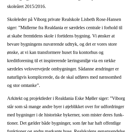
skoleåret 2015/2016.
Skoleleder på Viborg private Realskole Lisbeth Rose-Hansen
siger: ”Midlerne fra Realdania er særdeles centrale i forhold til
at skabe fremtidens skole i fortidens bygning. Vi ønsker at
bevare bygningens nuværende udtryk, og det er vores store
ønske, at vi kan transformere huset fra kontorhus og
kreditforening til et inspirerende læringsmiljø via en række
særdeles velovervejede ombygninger. Sådanne ændringer er
naturligvis komplicerede, da de skal udføres med nænsomhed
og stor omtanke”.
Arkitekt og projektleder i Realdania Eske Møller siger: ”Viborg
står som så mange andre byer i øjeblikket over for udfordringer
med bygninger i de historiske bykerner, som mister deres funk-
tioner. Det gælder både bygninger, som før har haft offentlige
funktioner og andre markante huse. Realskolens genanvendelse