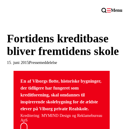
Menu
Fortidens kreditbase
bliver fremtidens skole
15. juni 2015
Pressemeddelelse
En af Viborgs flotte, historiske bygninger,
der tidligere har fungeret som
kreditforening, skal omdannes til
inspirerende skolebygning for de ældste
elever på Viborg private Realskole.
Kreditering: MYMIND Design og Reklamebureau
ApS