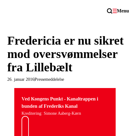
Menu
Fredericia er nu sikret
mod oversvømmelser
fra Lillebælt
26. januar 2016
Pressemeddelelse
Ved Kongens Punkt - Kanaltrappen i
bunden af Frederiks Kanal
Kreditering: Simone Aaberg-Kærn