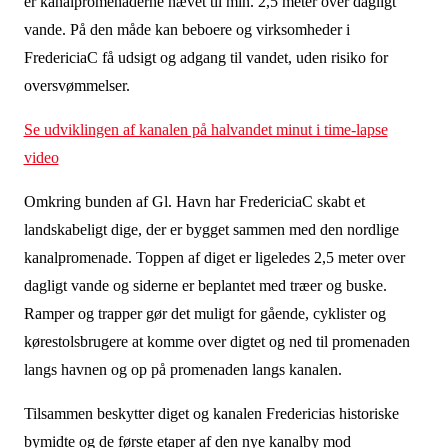
er kanalpromenaderne hævet til min. 2,5 meter over dagligt
vande. På den måde kan beboere og virksomheder i
FredericiaC få udsigt og adgang til vandet, uden risiko for
oversvømmelser.
Se udviklingen af kanalen på halvandet minut i time-lapse
video
Omkring bunden af Gl. Havn har FredericiaC skabt et
landskabeligt dige, der er bygget sammen med den nordlige
kanalpromenade. Toppen af diget er ligeledes 2,5 meter over
dagligt vande og siderne er beplantet med træer og buske.
Ramper og trapper gør det muligt for gående, cyklister og
kørestolsbrugere at komme over digtet og ned til promenaden
langs havnen og op på promenaden langs kanalen.
Tilsammen beskytter diget og kanalen Fredericias historiske
bymidte og de første etaper af den nye kanalby mod