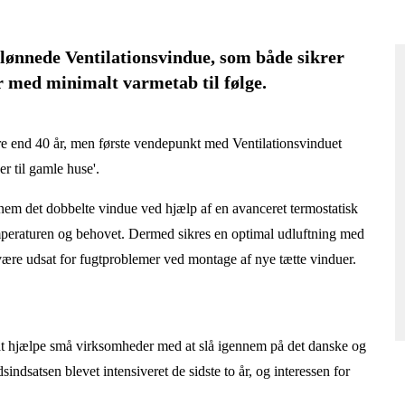
lønnede Ventilationsvindue, som både sikrer
rer med minimalt varmetab til følge.
ere end 40 år, men første vendepunkt med Ventilationsvinduet
r til gamle huse'.
em det dobbelte vindue ved hjælp af en avanceret termostatisk
mperaturen og behovet. Dermed sikres en optimal udluftning med
ære udsat for fugtproblemer ved montage af nye tætte vinduer.
r at hjælpe små virksomheder med at slå igennem på det danske og
dsatsen blevet intensiveret de sidste to år, og interessen for