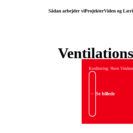
Sådan arbejder vi
Projekter
Viden og Lær
Ventilation
Kreditering: Horn Vindue
Se billede