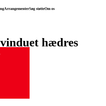
ing
Arrangementer
Søg støtte
Om os
svinduet hædres
r