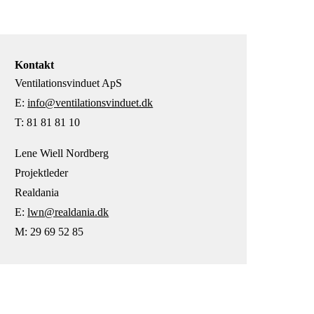
Kontakt
Ventilationsvinduet ApS
E:
info@ventilationsvinduet.dk
T: 81 81 81 10
Lene Wiell Nordberg
Projektleder
Realdania
E:
lwn@realdania.dk
M: 29 69 52 85