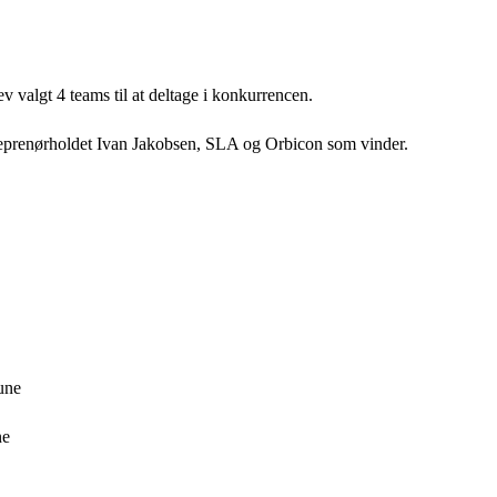
v valgt 4 teams til at deltage i konkurrencen.
eprenørholdet Ivan Jako
bsen, SLA og Orbicon
som vinder.
une
ne