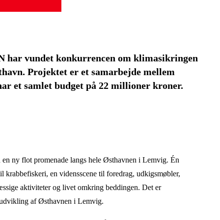
 har vundet konkurrencen om klimasikringen
thavn. Projektet er et samarbejde mellem
r et samlet budget på 22 millioner kroner.
d en ny flot promenade langs hele Østhavnen i Lemvig. Én
til krabbefiskeri, en vidensscene til foredrag, udkigsmøbler,
sige aktiviteter og livet omkring beddingen. Det er
 udvikling af Østhavnen i Lemvig.