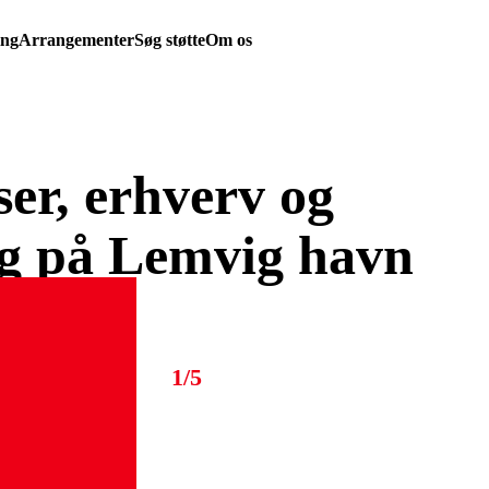
ing
Arrangementer
Søg støtte
Om os
ser, erhverv og
ng på Lemvig havn
1/5