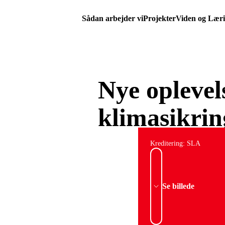
Sådan arbejder vi
Projekter
Viden og Lær
Nye oplevel
klimasikri
Kreditering: SLA
Se billede