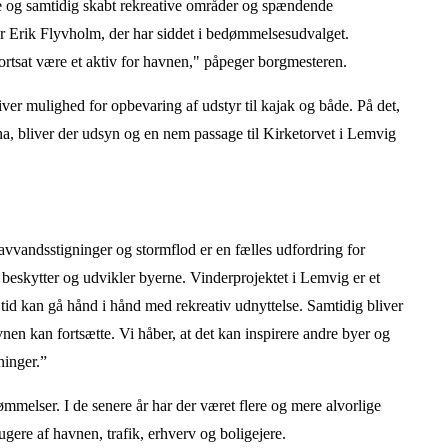
ne og samtidig skabt rekreative områder og spændende
er Erik Flyvholm, der har siddet i bedømmelsesudvalget.
ortsat være et aktiv for havnen," påpeger borgmesteren.
ver mulighed for opbevaring af udstyr til kajak og både. På det,
a, bliver der udsyn og en nem passage til Kirketorvet i Lemvig
avvandsstigninger og stormflod er en fælles udfordring for
 beskytter og udvikler byerne. Vinderprojektet i Lemvig er et
id kan gå hånd i hånd med rekreativ udnyttelse. Samtidig bliver
havnen kan fortsætte. Vi håber, at det kan inspirere andre byer og
ninger.”
mmelser. I de senere år har der været flere og mere alvorlige
gere af havnen, trafik, erhverv og boligejere.