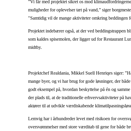
”Vi får med projektet sikret os mod klimaudfordringer
muligheder for oplevelser tæt på vand,” siger borgmest
"Samtidig vil de mange aktiviteter omkring beddingen f
Projektet indebærer også, at der ved beddingstrappen bli
som kaldes spisemolen, der ligger ud for Restaurant Lun
midtby.
Projektchef Realdania, Mikkel Suell Henriqes siger: ”H
mange byer, og vi har brug for gode løsninger, der både
godt eksempel på, hvordan beskyttelse på én og samme t
der plads til, at de traditionelle erhvervsaktiviteter på 
aktører til at udvikle værdiskabende klimatilpasningsløs
Lemvig har i århundreder levet med risikoen for oversvø
oversvømmelser med store værditab til gene for både bru