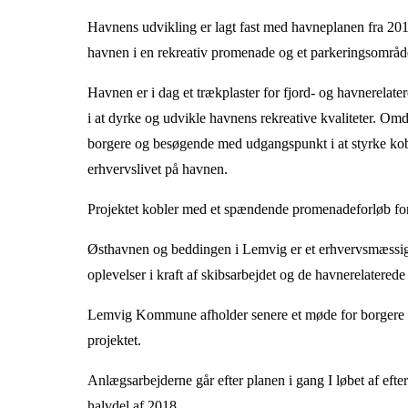
Havnens udvikling er lagt fast med havneplanen fra 2010
havnen i en rekreativ promenade og et parkeringsområd
Havnen er i dag et trækplaster for fjord- og havnerelatere
i at dyrke og udvikle havnens rekreative kvaliteter. Om
borgere og besøgende med udgangspunkt i at styrke kob
erhvervslivet på havnen.
Projektet kobler med et spændende promenadeforløb for
Østhavnen og beddingen i Lemvig er et erhvervsmæssig
oplevelser
i kraft af skibsarbejdet og de havnerelaterede
Lemvig Kommune afholder senere et møde for borgere og
projektet.
Anlægsarbejderne går efter planen i gang I løbet af efte
halvdel af 2018.