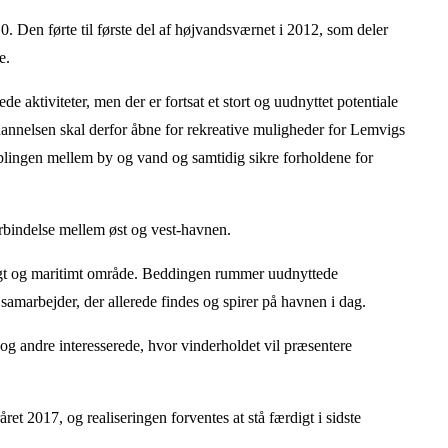
. Den førte til første del af højvandsværnet i 2012, som deler
e.
de aktiviteter, men der er fortsat et stort og uudnyttet potentiale
dannelsen skal derfor åbne for rekreative muligheder for Lemvigs
lingen mellem by og vand og samtidig sikre forholdene for
bindelse mellem øst og vest-havnen.
t og maritimt område
.
Beddingen rummer uudnyttede
 samarbejder, der allerede findes og spirer på havnen i dag.
 andre interesserede, hvor vinderholdet vil præsentere
råret 2017,
og realiseringen forventes at stå færdigt i sidste