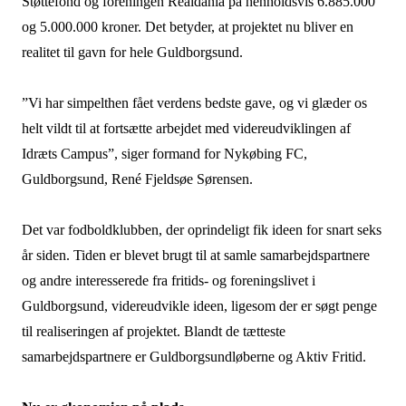
Støttefond og foreningen Realdania på henholdsvis 6.885.000
og 5.000.000 kroner. Det betyder, at projektet nu bliver en
realitet til gavn for hele Guldborgsund.
”Vi har simpelthen fået verdens bedste gave, og vi glæder os
helt vildt til at fortsætte arbejdet med videreudviklingen af
Idræts Campus”, siger formand for Nykøbing FC,
Guldborgsund, René Fjeldsøe Sørensen.
Det var fodboldklubben, der oprindeligt fik ideen for snart seks
år siden. Tiden er blevet brugt til at samle samarbejdspartnere
og andre interesserede fra fritids- og foreningslivet i
Guldborgsund, videreudvikle ideen, ligesom der er søgt penge
til realiseringen af projektet. Blandt de tætteste
samarbejdspartnere er Guldborgsundløberne og Aktiv Fritid.