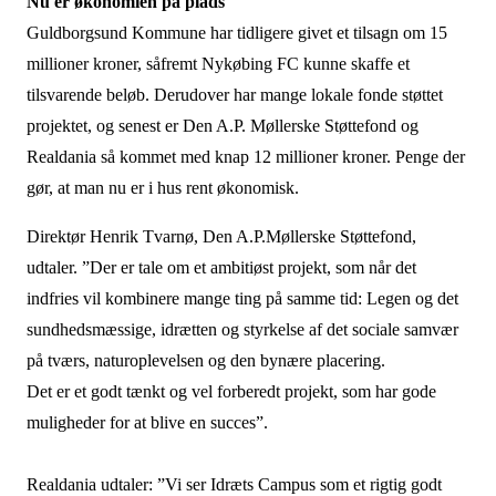
Nu er økonomien på plads
Guldborgsund Kommune har tidligere givet et tilsagn om 15
millioner kroner, såfremt Nykøbing FC kunne skaffe et
tilsvarende beløb. Derudover har mange lokale fonde støttet
projektet, og senest er Den A.P. Møllerske Støttefond og
Realdania så kommet med knap 12 millioner kroner. Penge der
gør, at man nu er i hus rent økonomisk.
Direktør Henrik Tvarnø, Den A.P.Møllerske Støttefond,
udtaler. ”Der er tale om et ambitiøst projekt, som når det
indfries vil kombinere mange ting på samme tid: Legen og det
sundhedsmæssige, idrætten og styrkelse af det sociale samvær
på tværs, naturoplevelsen og den bynære placering.
Det er et godt tænkt og vel forberedt projekt, som har gode
muligheder for at blive en succes”.
Realdania udtaler: ”Vi ser Idræts Campus som et rigtig godt