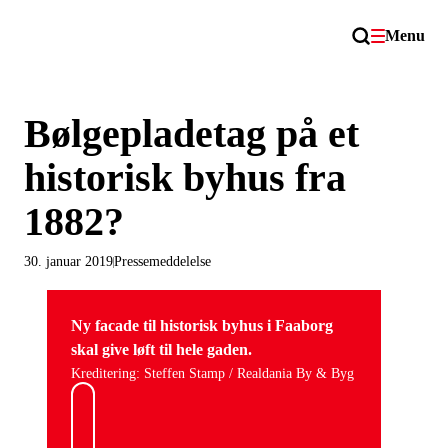
Menu
Bølgepladetag på et
historisk byhus fra
1882?
30. januar 2019
Pressemeddelelse
Ny facade til historisk byhus i Faaborg
skal give løft til hele gaden.
Kreditering: Steffen Stamp / Realdania By & Byg