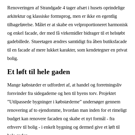
Renoveringen af Strandgade 4 tager afsæt i husets oprindelige
arkitektur og klassiske formsprog, men er ikke en egentlig
tilbageførelse. Målet er at skabe en velproportioneret harmonisk
og enkel facade, der med få virkemidler bidrager til et helstøbt
gadebillede. Stueetagen ændres samtidigt fra åben butiksfacade
til en facade af mere lukket karakter, som kendetegner en privat
bolig.
Et løft til hele gaden
Mange købstæder er udfordret af, at handel og forretningsliv
forsvinder fra sidegaderne og hen til byens torv. Projektet
”Utilpassede bygninger i købstæderne” undersøger gennem
renovering af to ejendomme, hvordan man inden for et rimeligt
budget kan renovere facaden og skabe et nyt formål - fra
erhverv til bolig - i enkelt bygning og dermed give et løft til