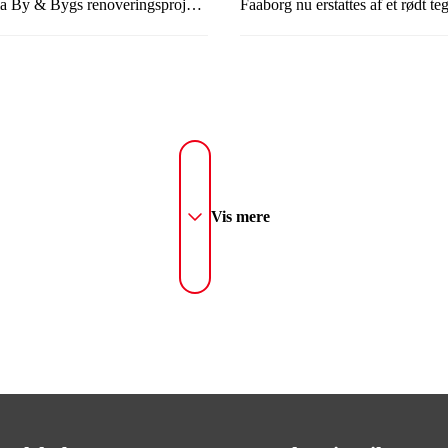
a By & Bygs renoveringsprojekt
Faaborg nu erstattes af et rødt te
sede bygninger i købstæderne".
sker som et led i Realdania By 
caden renoveret og indpasset i
projekt ”Utilpassede bygninger i
orløb. Den 16. maj er
købstæderne”.
heden inviteret til åbent hus.
at inspirere til lignende tiltag i
bstæder.
Vis mere