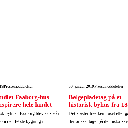
19
Pressemeddelelser
30. januar 2019
Pressemeddelelser
ndlet Faaborg-hus
Bølgepladetag på et
nspirere hele landet
historisk byhus fra 1
isk byhus i Faaborg blev sidste år
Det klæder hverken huset eller g
som den første bygning i
derfor skal taget på det historisk