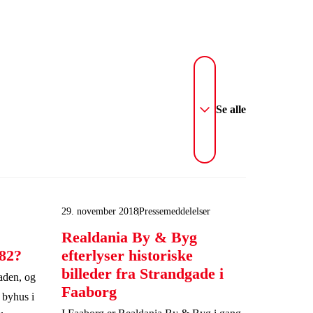
Se alle
29. november 2018
Pressemeddelelser
Realdania By & Byg
882?
efterlyser historiske
billeder fra Strandgade i
aden, og
Faaborg
e byhus i