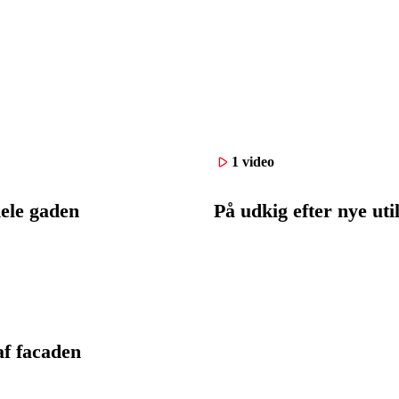
1 video
hele gaden
På udkig efter nye ut
af facaden