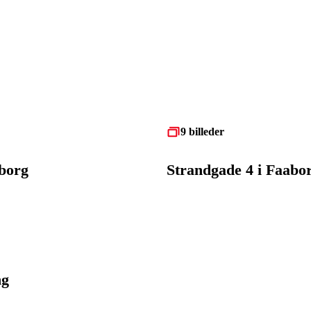
9 billeder
aborg
Strandgade 4 i Faabor
ng