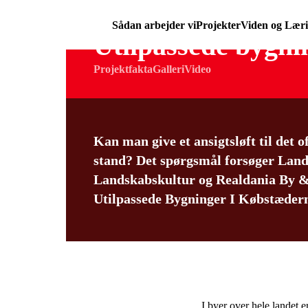
Sådan arbejder vi
Projekter
Viden og Lær
Utilpassede bygni
Projektfakta
Galleri
Video
Kan man give et ansigtsløft til det o
stand? Det spørgsmål forsøger Land
Landskabskultur og Realdania By &
Utilpassede Bygninger I Købstæder
I byer over hele landet 