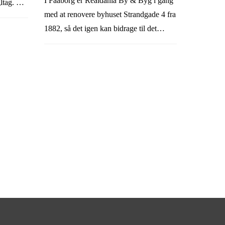
I Faaborg er Realdania By & Byg i gang
gltag. Det
med at renovere byhuset Strandgade 4 fra
& Bygs
1882, så det igen kan bidrage til det
historiske gademiljø i den sydfynske
købstad. Nu kan du måske hjælpe, hvis
du har gamle billeder af Strandgade 4
eller andre dele af gaden.