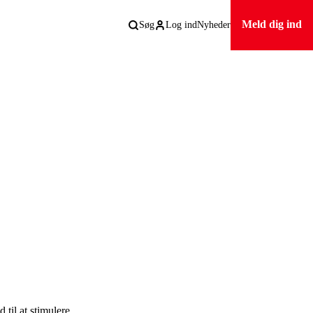
Meld dig ind
Søg
Log ind
Nyheder
til at stimulere