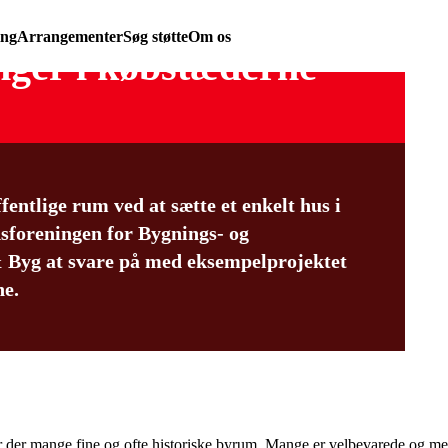
ing
Arrangementer
Søg støtte
Om os
nger i købstæderne
ffentlige rum ved at sætte et enkelt hus i
sforeningen for Bygnings- og
 Byg at svare på med eksempelprojektet
ne.
er der mange fine og ofte historiske byrum. Mange er velbevarede og med 