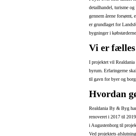
detailhandel, turisme og
gennem årene forsømt, e
er grundlaget for Lands
bygninger i købstædern
Vi er fæll
I projektet vil Realdan
byrum. Erfaringerne skal
til gavn for byer og bor
Hvordan gø
Realdania By & Byg har k
renoveret i 2017 til 20
i Augustenborg til projek
Ved projektets afslutnin