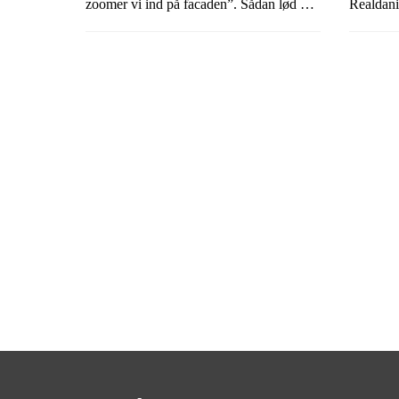
zoomer vi ind på facaden”. Sådan lød det
Realdani
fra Realdania By & Byg, da der i maj var
"Utilpas
indvielse af et lille forvandlet Faaborghus
Nu er fa
– det første af flere, som indgår i et større
gadens f
projekt, der skal inspirere til
offentlig
forvandlinger af utilpassede bygninger
Målet er 
over hele landet.
andre kø