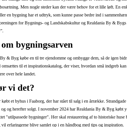
 bosætning. Men nogle steder kan der være behov for et lille løft. En e
ller en bygning har et udtryk, som kunne passe bedre ind i sammenhæ
foreningen for Bygnings- og Landskabskultur og Realdania By & Bygs 
e”.
es om bygningsarven
ia By & Byg købe en til tre ejendomme og ombygge dem, så de igen bidra
 omsættes til et inspirationskatalog, der viser, hvordan små indgreb kan 
gere over hele landet.
r vi det?
øbt et byhus i Faaborg, der har stået til salg i en årrække. Strandgade 
19 og og herefter solgt. I november 2024 har Realdania By & Byg købt 
tet "utilpassede bygninger". Her skal restaurering af to historiske huse
g vil erfaringerne blive samlet op i en håndbog med tips og inspiration.