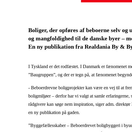
Boliger, der opføres af beboerne selv og 
og mangfoldighed til de danske byer – men
En ny publikation fra Realdania By & By
I Tyskland er det rodfæstet. I Danmark er fænomenet mere
”Baugruppen”, og der er tegn på, at fænomenet begynd
- Beboerdrevne boligprojekter kan være en vej til at 
boligmiljøer – derfor har vi valgt at samle erfaringerne
rådgivere kan søge nem inspiration, siger adm. direktø
en ny publikation på gaden.
”Byggefællesskaber – Beboerdrevet boligbyggeri i byudv