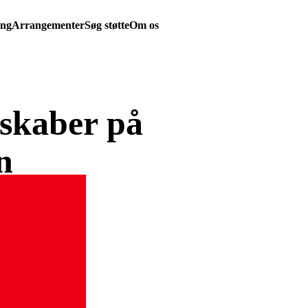
ing
Arrangementer
Søg støtte
Om os
sskaber på
n