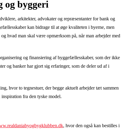
g og byggeri
viklere, arkitekter, advokater og repræsentanter for bank og
fællesskaber kan bidrage til at øge kvaliteten i byerne, men
r, og hvad man skal være opmærksom på, når man arbejder med
organisering og finansiering af byggefællesskaber, som der ikke
r og banker har gjort sig erfaringer, som de deler ud af i
ing, hvor to tegnestuer, der begge aktuelt arbejder tæt sammen
inspiration fra den tyske model.
w.realdaniabyogbygklubben.dk
, hvor den også kan bestilles i