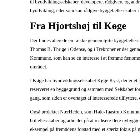
til byudviklingsselskaber, developere, rådgivere og and
byudvikling, eller som kan rådgive byggefællesskaber i 
Fra Hjortshøj til Køge
Der findes allerede en række gennemførte byggefælless
Thomas B. Thrige i Odense, og i Trekroner er der genne
Kommune, som kan se en interesse i at fremme fænomenet,
området.
I Køge har byudviklingsselskabet Køge Kyst, der er 
reserveret en byggegrund og sammen med Selskabet for B
gang, som siden er overtaget af interesserede tilflyttere,
Også projektet NærHeden, som Høje-Taastrup Kommune 
bofællesskaber og arbejder på at realisere flere nybygger
eksempel på fremtidens forstad med et stærkt fokus på n