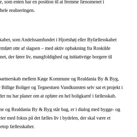
re, som enten har en position til at fremme fænomenet i
hele realiseringen.
kaber, som Andelssamfundet i Hjortshøj eller Byfællesskabet
mført otte af slagsen – med aktiv opbakning fra Roskilde
 der fører liv, mangfoldighed og initiativrige borgere til
et partnerskab mellem Køge Kommune og Realdania By & Byg,
illige Boliger og Tegnestuen Vandkunsten selv sat et projekt i
 der nu har planer om at opføre en hel boligkarré i fællesskab.
og Realdania By & Byg står bag, er i dialog med bygge- og
ier med fokus på det fælles liv i bydelen, der skal være et
etop fællesskaber.