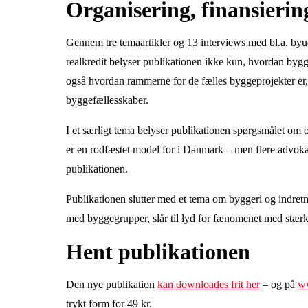
Organisering, finansierin
Gennem tre temaartikler og 13 interviews med bl.a. byud
realkredit belyser publikationen ikke kun, hvordan bygge
også hvordan rammerne for de fælles byggeprojekter e
byggefællesskaber.
I et særligt tema belyser publikationen spørgsmålet om 
er en rodfæstet model for i Danmark – men flere advokate
publikationen.
Publikationen slutter med et tema om byggeri og indretn
med byggegrupper, slår til lyd for fænomenet med stærk 
Hent publikationen
Den nye publikation
kan downloades frit her
– og på
ww
trykt form for 49 kr.