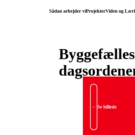
Sådan arbejder vi
Projekter
Viden og Lær
Byggefælle
dagsordene
Se billede