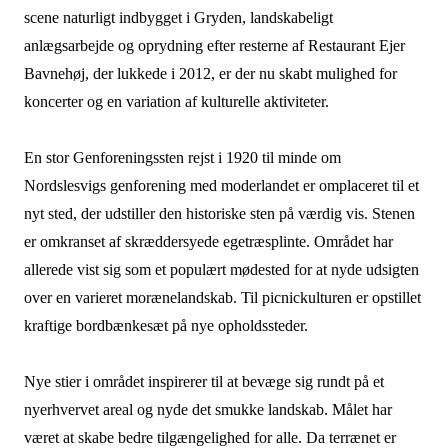
scene naturligt indbygget i Gryden, landskabeligt
anlægsarbejde og oprydning efter resterne af Restaurant Ejer
Bavnehøj, der lukkede i 2012, er der nu skabt mulighed for
koncerter og en variation af kulturelle aktiviteter.
En stor Genforeningssten rejst i 1920 til minde om
Nordslesvigs genforening med moderlandet er omplaceret til et
nyt sted, der udstiller den historiske sten på værdig vis. Stenen
er omkranset af skræddersyede egetræsplinte. Området har
allerede vist sig som et populært mødested for at nyde udsigten
over en varieret morænelandskab. Til picnickulturen er opstillet
kraftige bordbænkesæt på nye opholdssteder.
Nye stier i området inspirerer til at bevæge sig rundt på et
nyerhvervet areal og nyde det smukke landskab. Målet har
været at skabe bedre tilgængelighed for alle. Da terrænet er