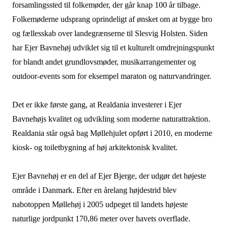
forsamlingssted til folkemøder, der går knap 100 år tilbage.
Folkemøderne udsprang oprindeligt af ønsket om at bygge bro
og fællesskab over landegrænserne til Slesvig Holsten. Siden
har Ejer Bavnehøj udviklet sig til et kulturelt omdrejningspunkt
for blandt andet grundlovsmøder, musikarrangementer og
outdoor-events som for eksempel maraton og naturvandringer.
Det er ikke første gang, at Realdania investerer i Ejer
Bavnehøjs kvalitet og udvikling som moderne naturattraktion.
Realdania står også bag Møllehjulet opført i 2010, en moderne
kiosk- og toiletbygning af høj arkitektonisk kvalitet.
Ejer Bavnehøj er en del af Ejer Bjerge, der udgør det højeste
område i Danmark. Efter en årelang højdestrid blev
nabotoppen Møllehøj i 2005 udpeget til landets højeste
naturlige jordpunkt 170,86 meter over havets overflade.