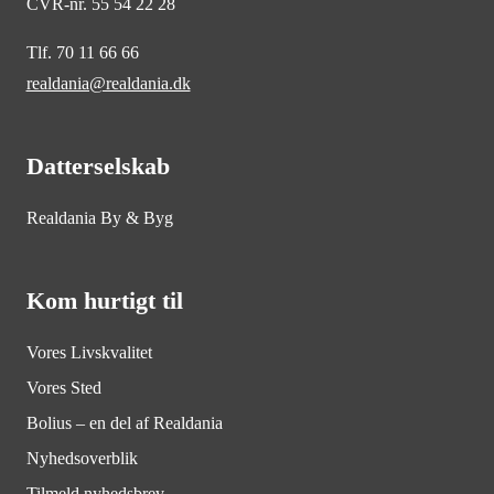
CVR-nr. 55 54 22 28
Tlf. 70 11 66 66
realdania@realdania.dk
Datterselskab
Realdania By & Byg
Kom hurtigt til
Vores Livskvalitet
Vores Sted
Bolius – en del af Realdania
Nyhedsoverblik
Tilmeld nyhedsbrev