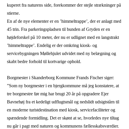
kuperet fra naturens side, forekommer der stejle strækninger på
stierne.
En af de nye elementer er en ’himmeltrappe’, der er anlagt med
45 trin. Fra parkeringspladsen til bunden af Gryden er en
højdeforskel på 10 meter, der nu er udlignet med en langstrakt
’himmeltrappe’. Endelig er der omkring kiosk- og
servicebygningen Møllehjulet udvidet med ny belægning og
skabt bedre forhold til kortvarige ophold.
Borgmester i Skanderborg Kommune Frands Fischer siger:
”Som ny borgmester i en bjergkommune må jeg konstatere, at
tre borgmestre før mig har brugt 20 år på opgradere Ejer
Bavnehøj fra et kedeligt udflugtsmål og nedslidt udsigtstårn til
en moderne turistdestination med kiosk, servicefaciliteter og
spændende formidling. Det er skønt at se, hvorledes nye tiltag
nu går i pagt med naturen og kommunens fællesskabsværdier.