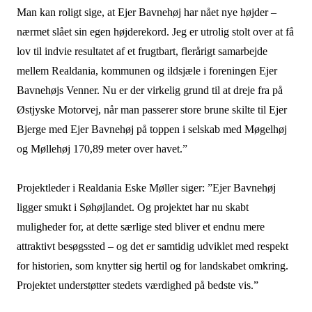
Man kan roligt sige, at Ejer Bavnehøj har nået nye højder –
nærmet slået sin egen højderekord. Jeg er utrolig stolt over at få
lov til indvie resultatet af et frugtbart, flerårigt samarbejde
mellem Realdania, kommunen og ildsjæle i foreningen Ejer
Bavnehøjs Venner. Nu er der virkelig grund til at dreje fra på
Østjyske Motorvej, når man passerer store brune skilte til Ejer
Bjerge med Ejer Bavnehøj på toppen i selskab med Møgelhøj
og Møllehøj 170,89 meter over havet.”
Projektleder i Realdania Eske Møller siger: ”Ejer Bavnehøj
ligger smukt i Søhøjlandet. Og projektet har nu skabt
muligheder for, at dette særlige sted bliver et endnu mere
attraktivt besøgssted – og det er samtidig udviklet med respekt
for historien, som knytter sig hertil og for landskabet omkring.
Projektet understøtter stedets værdighed på bedste vis.”