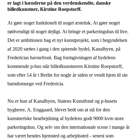
er lagt i hænderne på den verdenskendte, danske
billedkunstner, Kirstine Roepstorff.
At gøre noget funktionelt til noget æstetisk. At gøre noget
nødvendigt til noget dejligt. At bringe et parkeringshus til live.
Det er ambitionen bag et nyt kunstprojekt, som i begyndelsen
af 2020 sættes i gang i den spirende bydel, Kanalbyen, på
Fredericias havnefront. Bag formgivningen af bydelens
kommende p-hus står billedkunstneren Kirstine Roepstorff,
som efter 14 år i Berlin for nogle år siden er vendt hjem til sin
barndomsegn ved Fredericia.
Nu er hun af Kanalbyen, Statens Kunstfond og p-husets
bygherre, A. Enggaard, blevet bedt om at stå for den
kunstneriske bearbejdning af bydelens godt 9000 kvm store
parkeringshus. Og selv om den internationale scene i mange år
har været hendes hjemsted og arbejdssted - senest som