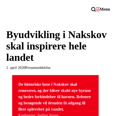
Menu
Byudvikling i Nakskov
skal inspirere hele
landet
2. april 2020
Pressemeddelelse
De historiske huse i Nakskov skal
renoveres, og der bliver skabt nye byrum
og bedre forbindelser til havnen. Beboere
og besøgende vil desuden få adgang til
flere oplevelser på vandet.
Kreditering: Steffen Stamp