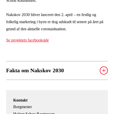
Schou Rasmussen.
Nakskov 2030 bliver lanceret den 2. april – en festlig og
folkelig markering i byen er dog udskudt til senere på året på
grund af den aktuelle coronasituation.
Se projektets facebookside
Fakta om Nakskov 2030
Samlet budget: 150 millioner kroner.
Heraf kommer de 50 millioner fra Lolland kommune.
Kontakt
Realdania har bevilget 50 millioner kroner og A.P.
Borgmester
Møller Fonden 50 millioner.
Holger Schou Rasmussen