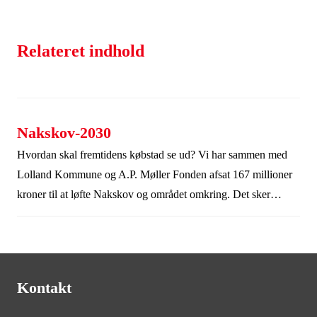
Relateret indhold
Nakskov-2030
Hvordan skal fremtidens købstad se ud? Vi har sammen med
Lolland Kommune og A.P. Møller Fonden afsat 167 millioner
kroner til at løfte Nakskov og området omkring. Det sker
blandt andet ved at løfte bymidten, som nu oplever fremgang,
efter byrum og historiske ejendomme er blevet istandsat.
Initiativet Nakskov 2030 kan vise vejen for byudvikling i
købssteder over hele landet.
Kontakt