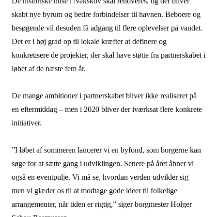
De historiske huse i Nakskov skal renoveres, og der bliver
skabt nye byrum og bedre forbindelser til havnen. Beboere og
besøgende vil desuden få adgang til flere oplevelser på vandet.
Det er i høj grad op til lokale kræfter at definere og
konkretisere de projekter, der skal have støtte fra partnerskabet i
løbet af de næste fem år.
De mange ambitioner i partnerskabet bliver ikke realiseret på
en eftermiddag – men i 2020 bliver der iværksat flere konkrete
initiativer.
”I løbet af sommeren lancerer vi en byfond, som borgerne kan
søge for at sætte gang i udviklingen. Senere på året åbner vi
også en eventpulje. Vi må se, hvordan verden udvikler sig –
men vi glæder os til at modtage gode ideer til folkelige
arrangementer, når tiden er rigtig,” siger borgmester Holger