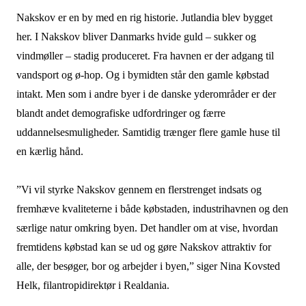
Nakskov er en by med en rig historie. Jutlandia blev bygget
her. I Nakskov bliver Danmarks hvide guld – sukker og
vindmøller – stadig produceret. Fra havnen er der adgang til
vandsport og ø-hop. Og i bymidten står den gamle købstad
intakt. Men som i andre byer i de danske yderområder er der
blandt andet demografiske udfordringer og færre
uddannelsesmuligheder. Samtidig trænger flere gamle huse til
en kærlig hånd.
”Vi vil styrke Nakskov gennem en flerstrenget indsats og
fremhæve kvaliteterne i både købstaden, industrihavnen og den
særlige natur omkring byen. Det handler om at vise, hvordan
fremtidens købstad kan se ud og gøre Nakskov attraktiv for
alle, der besøger, bor og arbejder i byen,” siger Nina Kovsted
Helk, filantropidirektør i Realdania.