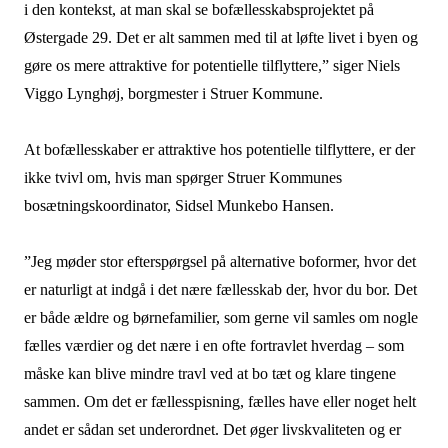
i den kontekst, at man skal se bofællesskabsprojektet på
Østergade 29. Det er alt sammen med til at løfte livet i byen og
gøre os mere attraktive for potentielle tilflyttere,” siger Niels
Viggo Lynghøj, borgmester i Struer Kommune.
At bofællesskaber er attraktive hos potentielle tilflyttere, er der
ikke tvivl om, hvis man spørger Struer Kommunes
bosætningskoordinator, Sidsel Munkebo Hansen.
”Jeg møder stor efterspørgsel på alternative boformer, hvor det
er naturligt at indgå i det nære fællesskab der, hvor du bor. Det
er både ældre og børnefamilier, som gerne vil samles om nogle
fælles værdier og det nære i en ofte fortravlet hverdag – som
måske kan blive mindre travl ved at bo tæt og klare tingene
sammen. Om det er fællesspisning, fælles have eller noget helt
andet er sådan set underordnet. Det øger livskvaliteten og er