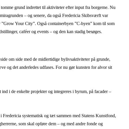
mme grund indrettet til aktiviteter efter input fra borgerne. Nu
 Kemiragrunden – og senere, da også Fredericia Skibsværft var
kter ”Grow Your City”. Også containerbyen ”C-byen” kom til som
stillinger, caféer og events – og den kan stadig besøges.
side om side med de midlertidige bylivsaktiviteter på grunde,
æve og det anderledes udfases. For nu gør kunsten for alvor sit
ind i de enkelte projekter og integreres i byrum, på facader –
n i Fredericia systematisk og tæt sammen med Statens Kunstfond,
ygherrerne, som skal opføre dem – og med andre fonde og