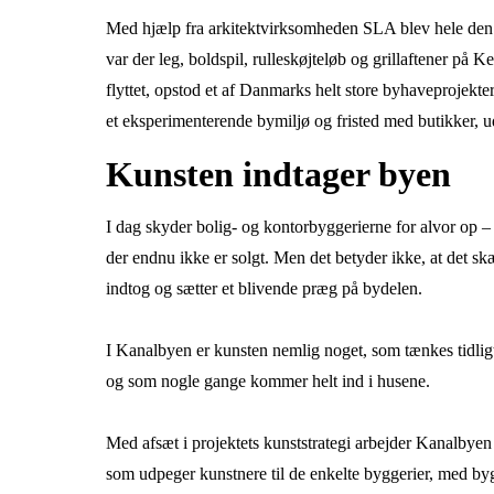
Med hjælp fra arkitektvirksomheden SLA blev hele den to
var der leg, boldspil, rulleskøjteløb og grillaftener på
flyttet, opstod et af Danmarks helt store byhaveproje
et eksperimenterende bymiljø og fristed med butikker, ud
Kunsten indtager byen
I dag skyder bolig- og kontorbyggerierne for alvor op – 
der endnu ikke er solgt. Men det betyder ikke, at det sk
indtog og sætter et blivende præg på bydelen.
I Kanalbyen er kunsten nemlig noget, som tænkes tidligt 
og som nogle gange kommer helt ind i husene.
Med afsæt i projektets kunststrategi arbejder Kanalbye
som udpeger kunstnere til de enkelte byggerier, med b