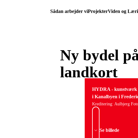
Sådan arbejder vi
Projekter
Viden og Lær
Ny bydel på
landkort
HYDRA - kunstværk og
i Kanalbyen i Frederi
Kreditering: Aulbjerg Fot
Se billede