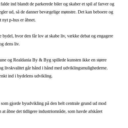
alde ind blandt de parkerede biler og skaber et spil af farver og
kegler ud, så de danner bevægelige mønstre. Det kan beboere og
t nyt p-hus er åbnet.
e bydel, hvor den får lov at skabe liv, vække debat og engagere
og dens liv.
une og Realdania By & Byg spillede kunsten ikke en større
 og livskvalitet går hånd i hånd med udviklingsmulighederne.
ænkt ind i bydelens udvikling.
 som gjorde byudvikling på den helt centrale grund ud mod
m at åbne det tidligere industriområde, som havde afskåret