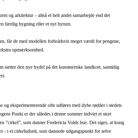
m og arkitektur – altså et helt andet samarbejde end det
 en færdig bygning eller et nyt byrum.
ten, får de med modellen forholdsvis meget værdi for pengene,
så ekstra opmærksomhed.
 sætter den nye bydel på det kunstneriske landkort, samtidig
ri.
 og eksperimenterende ofte udføres med dybe rødder i stedets
ngens Punkt er der således i denne sommer indviet et stort
en ”cirkel”, som danner Fredericia Volds bue. Det siges, at kong
er - i et cirkeludsnit, som dannede udgangspunkt for selve