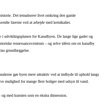
historie. Det tematiserer livet omkring den gamle
 kendte farerne ved at arbejde med kemikalier.
e i udviklingsplanen for Kanalbyen. De lange lige gader og
as historiske renæssancecentrum – og selve idéen om en kanalby
cias grundlæggelse.
kanalerne gør byen mere attraktiv ved at indbyde til ophold langs
ive mulighed for mange flere boliger med udsyn til vand.
y – og med kunsten som en ekstra dimension.