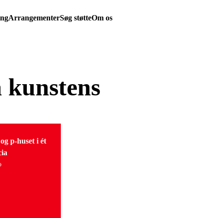
ing
Arrangementer
Søg støtte
Om os
 kunstens
 p-huset i ét
cia
o