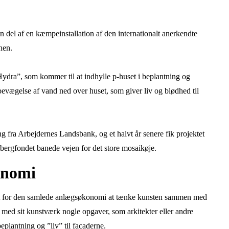
n del af en kæmpeinstallation af den internationalt anerkendte
nen.
dra”, som kommer til at indhylle p-huset i beplantning og
bevægelse af vand ned over huset, som giver liv og blødhed til
g fra Arbejdernes Landsbank, og et halvt år senere fik projektet
bergfondet banede vejen for det store mosaikøje.
onomi
godt for den samlede anlægsøkonomi at tænke kunsten sammen med
ig med sit kunstværk nogle opgaver, som arkitekter eller andre
beplantning og ”liv” til facaderne.