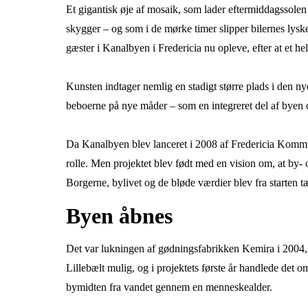
Et gigantisk øje af mosaik, som lader eftermiddagssolen f
skygger – og som i de mørke timer slipper bilernes lys
gæster i Kanalbyen i Fredericia nu opleve, efter at et hel
Kunsten indtager nemlig en stadigt større plads i den ny
beboerne på nye måder – som en integreret del af byen 
Da Kanalbyen blev lanceret i 2008 af Fredericia Komm
rolle. Men projektet blev født med en vision om, at by-
Borgerne, bylivet og de bløde værdier blev fra starten t
B
yen åbnes
Det var lukningen af gødningsfabrikken Kemira i 2004,
Lillebælt mulig, og i projektets første år handlede det o
bymidten fra vandet gennem en menneskealder.