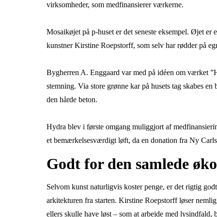
virksomheder, som medfinansierer værkerne.
Mosaikøjet på p-huset er det seneste eksempel. Øjet er e
kunstner Kirstine Roepstorff, som selv har rødder på eg
Bygherren A. Enggaard var med på idéen om værket ”Hy
stemning. Via store grønne kar på husets tag skabes en 
den hårde beton.
Hydra blev i første omgang muliggjort af medfinansierin
et bemærkelsesværdigt løft, da en donation fra Ny Carls
Godt for den samlede øk
Selvom kunst naturligvis koster penge, er det rigtig 
arkitekturen fra starten. Kirstine Roepstorff løser neml
ellers skulle have løst – som at arbejde med lysindfald, 