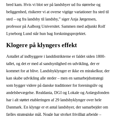
bred kam. Hvis vi blot ser på landsbyer ud fra størrelse og
beliggenhed, risikerer vi at overse vigtige variationer fra sted til
sted – og fra landsby til landsby,” siger Anja Jørgensen,
professor på Aalborg Universitet. Sammen med adjunkt Rolf
Lyneborg Lund står hun bag forskningsprojektet.
Klogere på klyngers effekt
Antallet af indbyggere i landdistrikterne er faldet siden 1800-
tallet, og det er med al sandsynlighed en udvikling, der er
kommet for at blive. Landsbyklynger er ikke en mirakelkur, der
kan skabe udvikling alle steder – men en samarbejdsstrategi
som bygger videre på danske traditioner for foreningsliv og
andelsbevægelse. Realdania, DGI og Lokale og Anlægsfonden
har i alt støttet etableringen af 29 landsbyklynger over hele
Danmark. En klynge er et antal landsbyer, der samarbejder om
fælles strategiske mål. Nogle har styrket frivilligt arbejde –