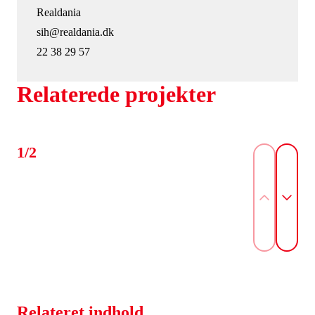
Realdania
sih@realdania.dk
22 38 29 57
Relaterede projekter
1/2
Relateret indhold