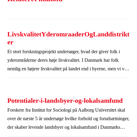
LivskvalitetYderomraaderOgLanddistrikt
er
Et stort forskningsprojekt undersøger, hvad der giver folk i
yderområderne deres høje livskvalitet. I Danmark har folk
nemlig en højere livskvalitet på landet end i byerne, men vi ved
meget lidt om hvorfor. Den nye viden kan være med til at
forbedre livskvaliteten for alle danskere – både i byen og på
landet.
Potentialer-i-landsbyer-og-lokalsamfund
Forskere fra Institut for Sociologi på Aalborg Universitet skal
over de næste 5 år undersøge hvilke forhold og forudsætninger,
der skaber levende landsbyer og lokalsamfund i Danmarks
landdistrikter.