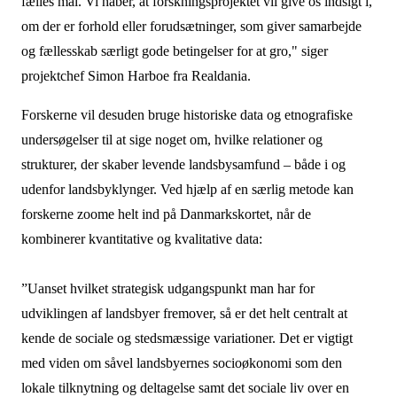
fælles mål. Vi håber, at forskningsprojektet vil give os indsigt i,
om der er forhold eller forudsætninger, som giver samarbejde
og fællesskab særligt gode betingelser for at gro," siger
projektchef Simon Harboe fra Realdania.
Forskerne vil desuden bruge historiske data og etnografiske
undersøgelser til at sige noget om, hvilke relationer og
strukturer, der skaber levende landsbysamfund – både i og
udenfor landsbyklynger. Ved hjælp af en særlig metode kan
forskerne zoome helt ind på Danmarkskortet, når de
kombinerer kvantitative og kvalitative data:
”Uanset hvilket strategisk udgangspunkt man har for
udviklingen af landsbyer fremover, så er det helt centralt at
kende de sociale og stedsmæssige variationer. Det er vigtigt
med viden om såvel landsbyernes socioøkonomi som den
lokale tilknytning og deltagelse samt det sociale liv over en