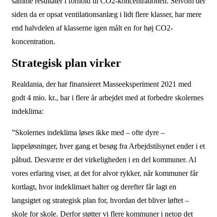
samme resultater i forhold til CO2-koncentrationen. Selvom der
siden da er opsat ventilationsanlæg i lidt flere klasser, har mere
end halvdelen af klasserne igen målt en for høj CO2-
koncentration.
Strategisk plan virker
Realdania, der har finansieret Masseeksperiment 2021 med
godt 4 mio. kr., har i flere år arbejdet med at forbedre skolernes
indeklima:
”Skolernes indeklima løses ikke med – ofte dyre –
lappeløsninger, hver gang et besøg fra Arbejdstilsynet ender i et
påbud. Desværre er det virkeligheden i en del kommuner. Al
vores erfaring viser, at det for alvor rykker, når kommuner får
kortlagt, hvor indeklimaet halter og derefter får lagt en
langsigtet og strategisk plan for, hvordan det bliver løftet –
skole for skole. Derfor støtter vi flere kommuner i netop det