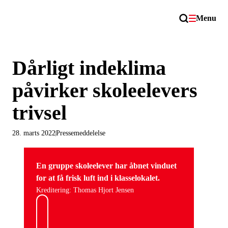
Menu
Dårligt indeklima
påvirker skoleelevers
trivsel
28. marts 2022
Pressemeddelelse
En gruppe skoleelever har åbnet vinduet
for at få frisk luft ind i klasselokalet.
Kreditering: Thomas Hjort Jensen