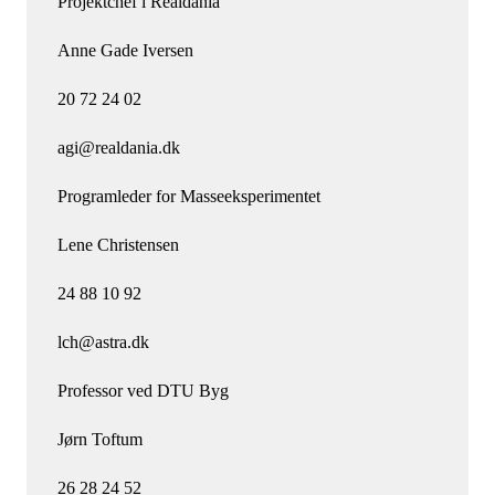
Projektchef i Realdania
Anne Gade Iversen
20 72 24 02
agi@realdania.dk
Programleder for Masseeksperimentet
Lene Christensen
24 88 10 92
lch@astra.dk
Professor ved DTU Byg
Jørn Toftum
26 28 24 52