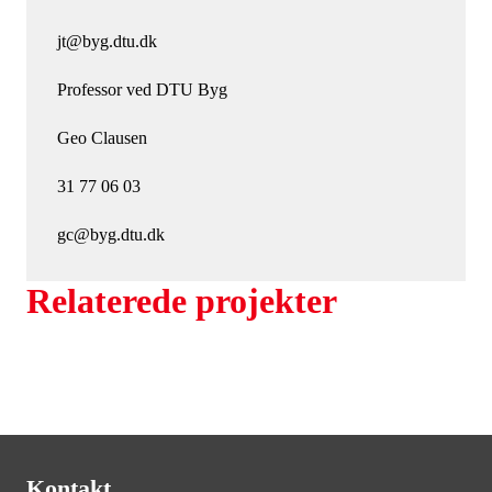
jt@byg.dtu.dk
Professor ved DTU Byg
Geo Clausen
31 77 06 03
gc@byg.dtu.dk
Relaterede projekter
Kontakt