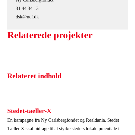
projekter i de danske landkommuner.
31 44 34 13
Realiseringsstøtte til kunst finansieres af Ny
dsk@ncf.dk
Carlsbergfondet. Realiseringsstøtte til indsatser i det
byggede miljø finansieres af Realdania.
Relaterede projekter
•
Kampagnen er målrettet bygnings- og lodsejere i de
31 landkommuner. En landkommune er ifølge
Relateret indhold
Danmarks Statistik og Indenrigsministeriet en
kommune, hvis største by har mindre end 30.000
indbyggere.
•
Stedet-taeller-X
Kampagnen Stedet Tæller X er en del af Ny
En kampagne fra Ny Carlsbergfondet og Realdania. Stedet
Carlsbergfondets arbejde for, at landets borgere skal
Tæller X skal bidrage til at styrke steders lokale potentiale i