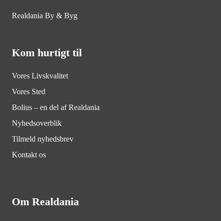
arkitektur, for at krydse kunstnere med nyetablerede
Realdania By & Byg
talentfulde tegnestuer, for det ukendte resultat, for
den skjulte skat, for krydset på Danmarkskortet, for
stedet med x-faktor, for stedet der tæller.
Kom hurtigt til
Vores Livskvalitet
Vores Sted
Bolius – en del af Realdania
Nyhedsoverblik
Tilmeld nyhedsbrev
Kontakt os
Om Realdania