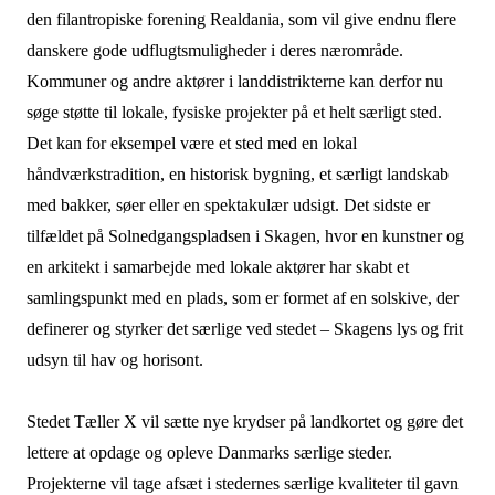
den filantropiske forening Realdania, som vil give endnu flere
danskere gode udflugtsmuligheder i deres nærområde.
Kommuner og andre aktører i landdistrikterne kan derfor nu
søge støtte til lokale, fysiske projekter på et helt særligt sted.
Det kan for eksempel være et sted med en lokal
håndværkstradition, en historisk bygning, et særligt landskab
med bakker, søer eller en spektakulær udsigt. Det sidste er
tilfældet på Solnedgangspladsen i Skagen, hvor en kunstner og
en arkitekt i samarbejde med lokale aktører har skabt et
samlingspunkt med en plads, som er formet af en solskive, der
definerer og styrker det særlige ved stedet – Skagens lys og frit
udsyn til hav og horisont.
Stedet Tæller X vil sætte nye krydser på landkortet og gøre det
lettere at opdage og opleve Danmarks særlige steder.
Projekterne vil tage afsæt i stedernes særlige kvaliteter til gavn