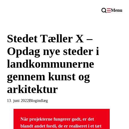
Menu
Stedet Tæller X –
Opdag nye steder i
landkommunerne
gennem kunst og
arkitektur
13. juni 2022
Blogindlæg
Når projekterne fungerer godt, er det
blandt andet fordi, de er realiseret i et tæt