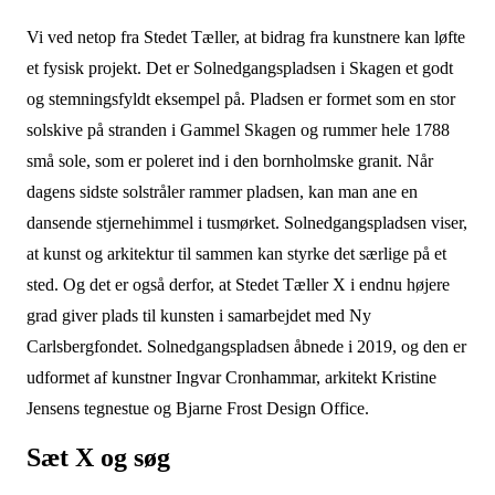
Vi ved netop fra Stedet Tæller, at bidrag fra kunstnere kan løfte
et fysisk projekt. Det er Solnedgangspladsen i Skagen et godt
og stemningsfyldt eksempel på. Pladsen er formet som en stor
solskive på stranden i Gammel Skagen og rummer hele 1788
små sole, som er poleret ind i den bornholmske granit. Når
dagens sidste solstråler rammer pladsen, kan man ane en
dansende stjernehimmel i tusmørket. Solnedgangspladsen viser,
at kunst og arkitektur til sammen kan styrke det særlige på et
sted. Og det er også derfor, at Stedet Tæller X i endnu højere
grad giver plads til kunsten i samarbejdet med Ny
Carlsbergfondet. Solnedgangspladsen åbnede i 2019, og den er
udformet af kunstner Ingvar Cronhammar, arkitekt Kristine
Jensens tegnestue og Bjarne Frost Design Office.
Sæt X og søg