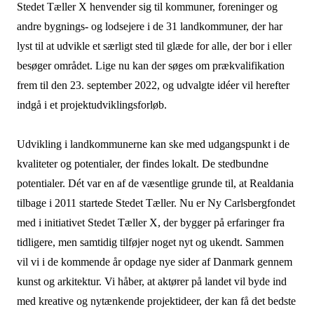
Stedet Tæller X henvender sig til kommuner, foreninger og
andre bygnings- og lodsejere i de 31 landkommuner, der har
lyst til at udvikle et særligt sted til glæde for alle, der bor i eller
besøger området. Lige nu kan der søges om prækvalifikation
frem til den 23. september 2022, og udvalgte idéer vil herefter
indgå i et projektudviklingsforløb.
Udvikling i landkommunerne kan ske med udgangspunkt i de
kvaliteter og potentialer, der findes lokalt. De stedbundne
potentialer. Dét var en af de væsentlige grunde til, at Realdania
tilbage i 2011 startede Stedet Tæller. Nu er Ny Carlsbergfondet
med i initiativet Stedet Tæller X, der bygger på erfaringer fra
tidligere, men samtidig tilføjer noget nyt og ukendt. Sammen
vil vi i de kommende år opdage nye sider af Danmark gennem
kunst og arkitektur. Vi håber, at aktører på landet vil byde ind
med kreative og nytænkende projektideer, der kan få det bedste