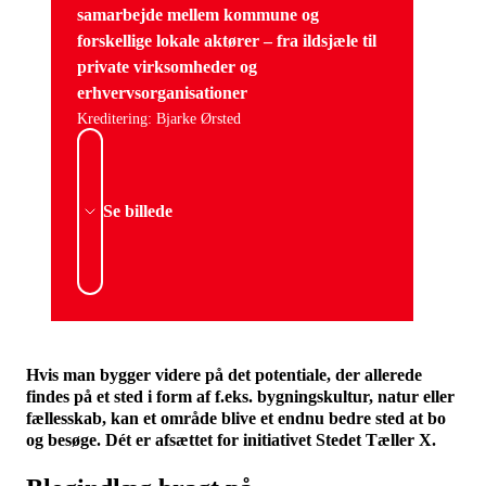
samarbejde mellem kommune og
forskellige lokale aktører – fra ildsjæle til
private virksomheder og
erhvervsorganisationer
Kreditering: Bjarke Ørsted
Se billede
Hvis man bygger videre på det potentiale, der allerede
findes på et sted i form af f.eks. bygningskultur, natur eller
fællesskab, kan et område blive et endnu bedre sted at bo
og besøge. Dét er afsættet for initiativet Stedet Tæller X.