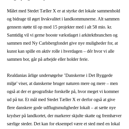
Målet med Stedet Tæller X er at styrke det lokale sammenhold
og bidrage til øget livskvalitet i landkommunerne. Alt sammen
gennem støtte til op mod 15 projekter med i alt 58 mio. kr.
Samtidig vil vi gerne booste vækstlaget i arkitektbranchen og
sammen med Ny Carlsbergfondet give nye muligheder for, at
kunst kan spille en aktiv rolle i hverdagen – dér hvor vi alle
sammen bor, går på arbejde eller holder ferie.
Realdanias årlige undersøgelse ’Danskerne i Det Byggede
miljø’ viser, at danskerne bruger naturen mere og mere – men
også at der er geografiske forskelle på, hvor meget vi kommer
ud på tur. Et mål med Stedet Tæller X er derfor også at give
flere danskere gode udflugtsmuligheder lokalt – at sætte nye
krydser på landkortet, der markerer skjulte skatte og fremhæver
særlige steder. Det kan for eksempel være et sted med en lokal