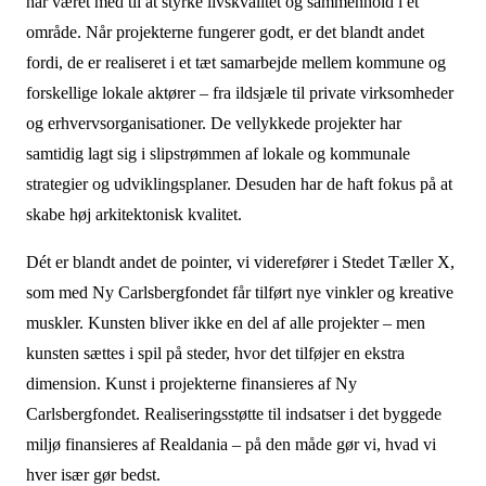
har været med til at styrke livskvalitet og sammenhold i et
område. Når projekterne fungerer godt, er det blandt andet
fordi, de er realiseret i et tæt samarbejde mellem kommune og
forskellige lokale aktører – fra ildsjæle til private virksomheder
og erhvervsorganisationer. De vellykkede projekter har
samtidig lagt sig i slipstrømmen af lokale og kommunale
strategier og udviklingsplaner. Desuden har de haft fokus på at
skabe høj arkitektonisk kvalitet.
Dét er blandt andet de pointer, vi viderefører i Stedet Tæller X,
som med Ny Carlsbergfondet får tilført nye vinkler og kreative
muskler. Kunsten bliver ikke en del af alle projekter – men
kunsten sættes i spil på steder, hvor det tilføjer en ekstra
dimension. Kunst i projekterne finansieres af Ny
Carlsbergfondet. Realiseringsstøtte til indsatser i det byggede
miljø finansieres af Realdania – på den måde gør vi, hvad vi
hver især gør bedst.