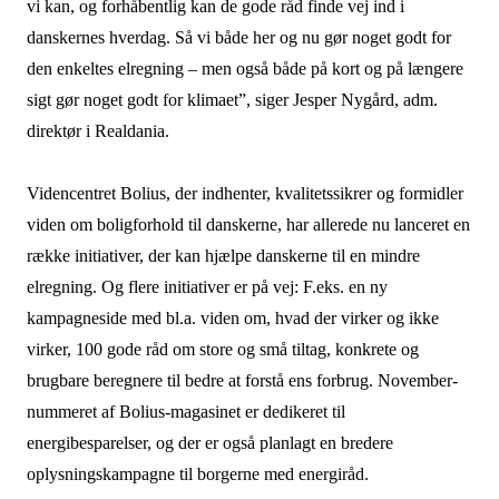
vi kan, og forhåbentlig kan de gode råd finde vej ind i
danskernes hverdag. Så vi både her og nu gør noget godt for
den enkeltes elregning – men også både på kort og på længere
sigt gør noget godt for klimaet”, siger Jesper Nygård, adm.
direktør i Realdania.
Videncentret Bolius, der indhenter, kvalitetssikrer og formidler
viden om boligforhold til danskerne, har allerede nu lanceret en
række initiativer, der kan hjælpe danskerne til en mindre
elregning. Og flere initiativer er på vej: F.eks. en ny
kampagneside med bl.a. viden om, hvad der virker og ikke
virker, 100 gode råd om store og små tiltag, konkrete og
brugbare beregnere til bedre at forstå ens forbrug. November-
nummeret af Bolius-magasinet er dedikeret til
energibesparelser, og der er også planlagt en bredere
oplysningskampagne til borgerne med energiråd.