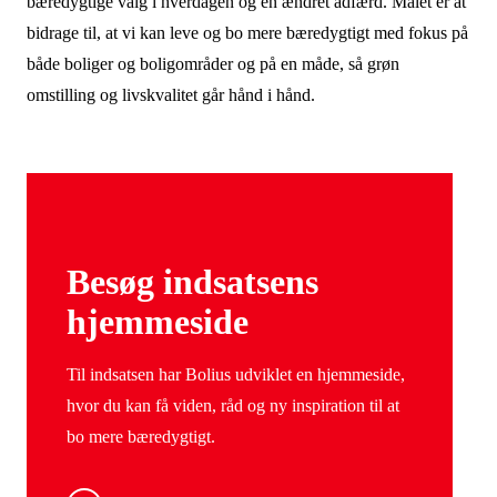
bæredygtige valg i hverdagen og en ændret adfærd. Målet er at
bidrage til, at vi kan leve og bo mere bæredygtigt med fokus på
både boliger og boligområder og på en måde, så grøn
omstilling og livskvalitet går hånd i hånd.
Besøg indsatsens
hjemmeside
Til indsatsen har Bolius udviklet en hjemmeside,
hvor du kan få viden, råd og ny inspiration til at
bo mere bæredygtigt.