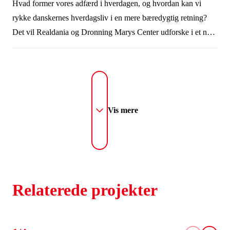
Hvad former vores adfærd i hverdagen, og hvordan kan vi
rykke danskernes hverdagsliv i en mere bæredygtig retning?
Det vil Realdania og Dronning Marys Center udforske i et nyt
vidensværksted, der samler flere end 20 særligt udvalgte
forskere og praktikere.
Vis mere
Relaterede projekter