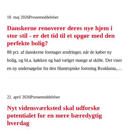
18. maj 2026
Pressemeddelelser
Danskerne renoverer deres nye hjem i
stor stil - er det tid til et opgør med den
perfekte bolig?
88 pct. af danskerne foretager ændringer, når de køber ny
bolig, og bl.a. køkken og bad vælger mange at skifte. Det viser
en ny undersøgelse fra den filantropiske forening Realdania,
der opfordrer danskerne til at bo et år i deres nye hjem, før de
ændrer noget.
22. april 2026
Pressemeddelelser
Nyt vidensværksted skal udforske
potentialet for en mere bæredygtig
hverdag