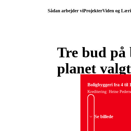
Sådan arbejder vi
Projekter
Viden og Lær
Tre bud på 
planet valg
Boligbyggeri fra 4 til 
Kreditering: Heine Peders
Se billede