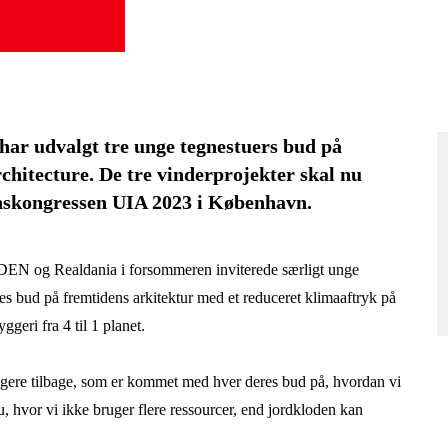
t har udvalgt tre unge tegnestuers bud på
chitecture. De tre vinderprojekter skal nu
enskongressen UIA 2023 i København.
N og Realdania i forsommeren inviterede særligt unge
es bud på fremtidens arkitektur med et reduceret klimaaftryk på
geri fra 4 til 1 planet.
eltagere tilbage, som er kommet med hver deres bud på, hvordan vi
u, hvor vi ikke bruger flere ressourcer, end jordkloden kan