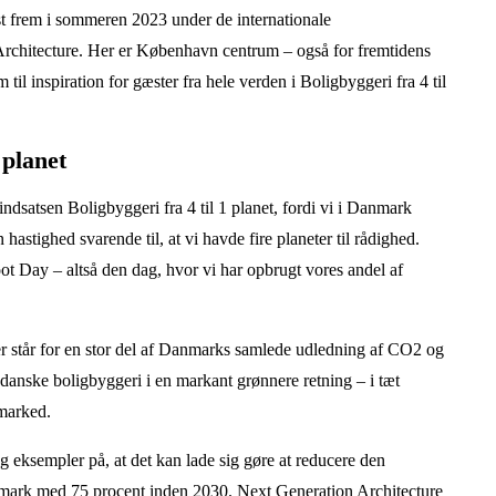
vist frem i sommeren 2023 under de internationale
rchitecture. Her er København centrum – også for fremtidens
til inspiration for gæster fra hele verden i Boligbyggeri fra 4 til
 planet
sen Boligbyggeri fra 4 til 1 planet, fordi vi i Danmark
hastighed svarende til, at vi havde fire planeter til rådighed.
oot Day – altså den dag, hvor vi har opbrugt vores andel af
der står for en stor del af Danmarks samlede udledning af CO2 og
 danske boligbyggeri i en markant grønnere retning – i tæt
marked.
g eksempler på, at det kan lade sig gøre at reducere den
nmark med 75 procent inden 2030. Next Generation Architecture