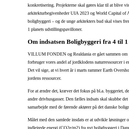
konkretisering. Projekterne skal gøres klar til at blive 
arkitekturbegivenheder UIA 2023 og World Capital of A
boligbyggeri – og de unge arkitekters bud skal vises frem 
1 planets udstillingspavilloner.
Om indsatsen Boligbyggeri fra 4 til 1
VILLUM FONDEN og Realdania er gået sammen om indsat
forbruger vores andel af jordklodens naturressourcer i en 
Det vil sige, at vi hvert år i marts rammer Earth Oversh
jordens ressourcer.
For at ændre det, kræver det fokus på bl.a. byggeriet, 
andre drivhusgasser. Den fælles indsats skal skubbe det
samarbejde med de førende aktører på det danske bolig
Målet med den samlede insdats er at udvikle løsninger o
indlejrede energi (CO2e/m2) fra nyt boligbyggeri i Da