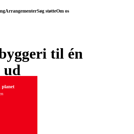
ing
Arrangementer
Søg støtte
Om os
byggeri til én
t ud
1 planet
en