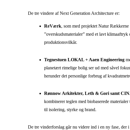
De tre vindere af Next Generation Architecture er:
ReVærk
, som med projektet Natur Rækkerne s
”overskudsmaterialer” med et lavt klimaaftryk 
produktionsvilkår.
Tegnestuen LOKAL + Aaen Engineering
me
planetært rimelige bolig ser ud med såvel foku
herunder det personlige forbrug af kvadratmetr
Rønnow Arkitekter, Leth & Gori samt C
kombinerer teglen med biobaserede materialer t
til isolering, styrke og brand.
De tre vinderforslag går nu videre ind i en ny fase, der 