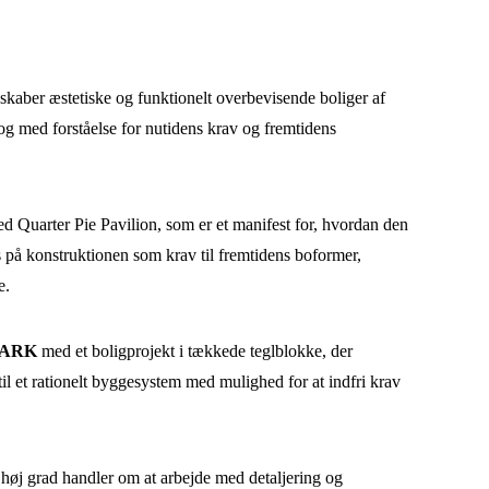
kaber æstetiske og funktionelt overbevisende boliger af
og med forståelse for nutidens krav og fremtidens
d Quarter Pie Pavilion, som er et manifest for, hvordan den
s på konstruktionen som krav til fremtidens boformer,
e.
INARK
med et boligprojekt i tækkede teglblokke, der
il et rationelt byggesystem med mulighed for at indfri krav
i høj grad handler om at arbejde med detaljering og