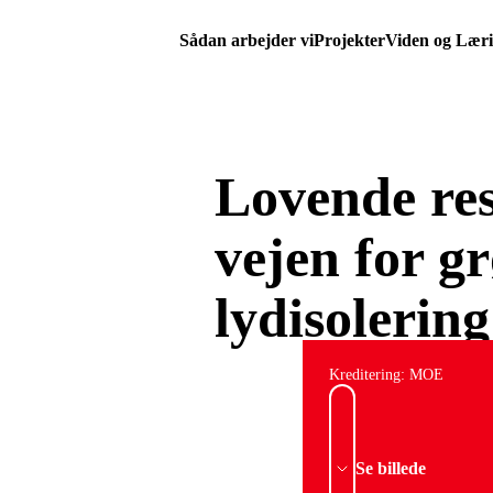
Sådan arbejder vi
Projekter
Viden og Lær
Lovende res
vejen for g
lydisolering
Kreditering: MOE
Se billede