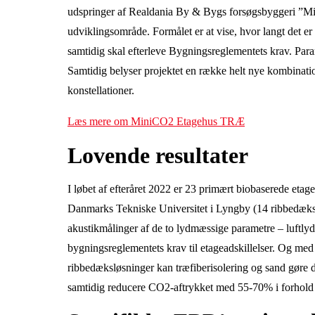
udspringer af Realdania By & Bygs forsøgsbyggeri ”Mi
udviklingsområde. Formålet er at vise, hvor langt det e
samtidig skal efterleve Bygningsreglementets krav. Par
Samtidig belyser projektet en række helt nye kombinat
konstellationer.
Læs mere om MiniCO2 Etagehus TR
Æ
Lovende resultater
I løbet af efteråret 2022 er 23 primært biobaserede etag
Danmarks Tekniske Universitet i Lyngby (14 ribbedæk
akustikmålinger af de to lydmæssige parametre – luftlyds
bygningsreglementets krav til etageadskillelser. Og med 
ribbedæksløsninger kan træfiberisolering og sand gøre 
samtidig reducere CO2-aftrykket med 55-70% i forhold t