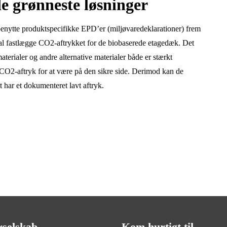
de grønneste løsninger
 benytte produktspecifikke EPD’er (miljøvaredeklarationer) frem
al fastlægge CO2-aftrykket for de biobaserede etagedæk. Det
aterialer og andre alternative materialer både er stærkt
 CO2-aftryk for at være på den sikre side. Derimod kan de
t har et dokumenteret lavt aftryk.
rselskab
Kom hurtigt til