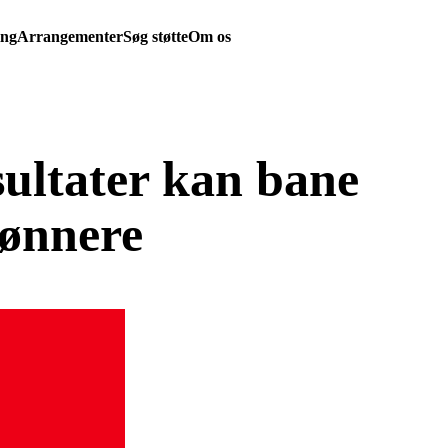
ing
Arrangementer
Søg støtte
Om os
ultater kan bane
rønnere