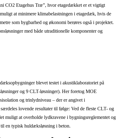
ni CO2 Etagehus Træ”, hvor etagedækket er et vigtigt
r muligt at minimere klimabelastningen i etagedæk, hvis de
ametre som bygbarhed og økonomi berøres også i projektet.
ionsløsninger med både utraditionelle komponenter og
edæksopbygninger blevet testet i akustiklaboratoriet på
sløsninger og 9 CLT-løsninger). Her foretog MOE
isolation og trinlydniveau – der er angivet i
særdeles lovende resultater til følge: Ved de fleste CLT- og
det muligt at overholde lydkravene i bygningsreglementet og
il en typisk huldæksløsning i beton.