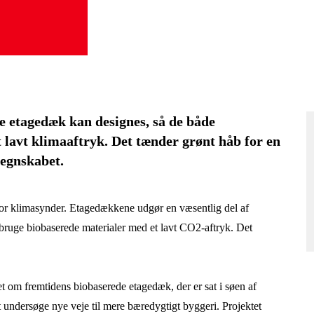
e etagedæk kan designes, så de både
 lavt klimaaftryk. Det tænder grønt håb for en
regnskabet.
stor klimasynder. Etagedækkene udgør en væsentlig del af
 bruge biobaserede materialer med et lavt CO2-aftryk. Det
t om fremtidens biobaserede etagedæk, der er sat i søen af
t undersøge nye veje til mere bæredygtigt byggeri. Projektet