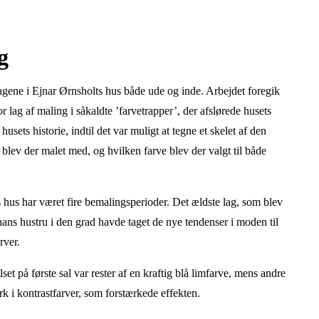
g
gene i Ejnar Ørnsholts hus både ude og inde. Arbejdet foregik
lag af maling i såkaldte ’farvetrapper’, der afslørede husets
sets historie, indtil det var muligt at tegne et skelet af den
blev der malet med, og hvilken farve blev der valgt til både
s hus har været fire bemalingsperioder. Det ældste lag, som blev
g hans hustru i den grad havde taget de nye tendenser i moden til
rver.
et på første sal var rester af en kraftig blå limfarve, mens andre
 i kontrastfarver, som forstærkede effekten.