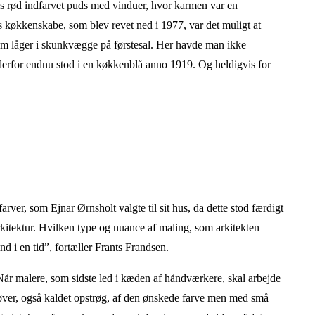
ys rød indfarvet puds med vinduer, hvor karmen var en
 køkkenskabe, som blev revet ned i 1977, var det muligt at
om låger i skunkvægge på førstesal. Her havde man ikke
derfor endnu stod i en køkkenblå anno 1919. Og heldigvis for
rver, som Ejnar Ørnsholt valgte til sit hus, da dette stod færdigt
 arkitektur. Hvilken type og nuance af maling, som arkitekten
ind i en tid”, fortæller Frants Frandsen.
. Når malere, som sidste led i kæden af håndværkere, skal arbejde
prøver, også kaldet opstrøg, af den ønskede farve men med små