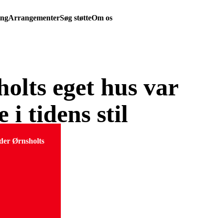
ing
Arrangementer
Søg støtte
Om os
olts eget hus var
 i tidens stil
der Ørnsholts