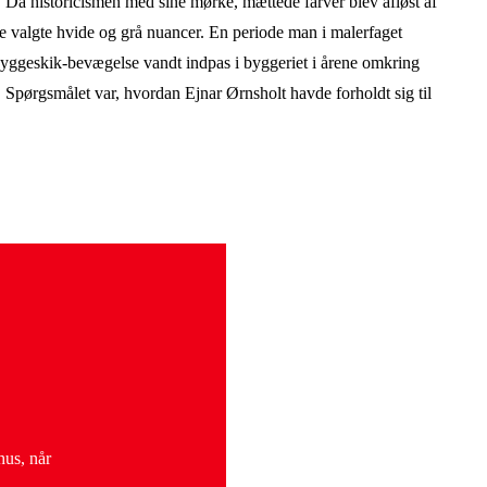
n. Da historicismen med sine mørke, mættede farver blev afløst af
e valgte hvide og grå nuancer. En periode man i malerfaget
yggeskik-bevægelse vandt indpas i byggeriet i årene omkring
. Spørgsmålet var, hvordan Ejnar Ørnsholt havde forholdt sig til
hus, når