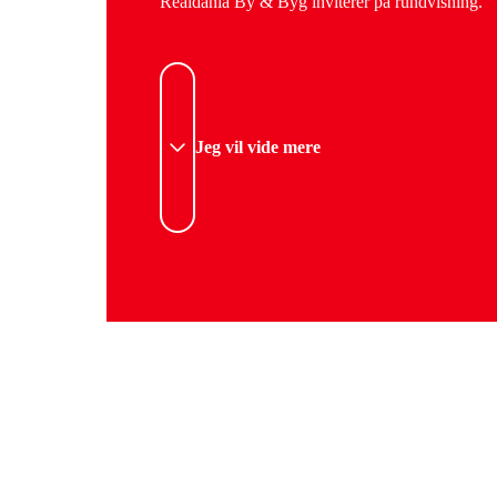
Realdania By & Byg inviterer på rundvisning.
Jeg vil vide mere