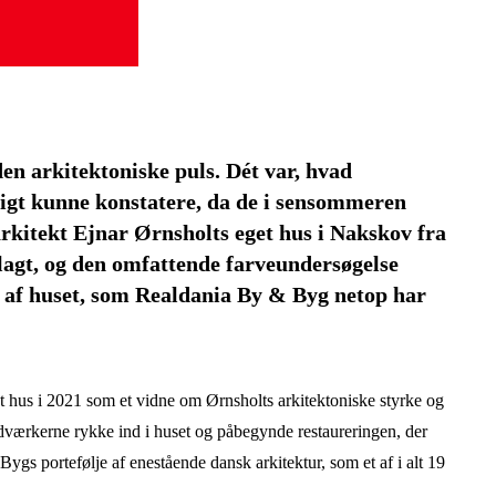
en arkitektoniske puls. Dét var, hvad
igt kunne konstatere, da de i sensommeren
 arkitekt Ejnar Ørnsholts eget hus i Nakskov fra
tlagt, og den omfattende farveundersøgelse
 af huset, som Realdania By & Byg netop har
 hus i 2021 som et vidne om Ørnsholts arkitektoniske styrke og
dværkerne rykke ind i huset og påbegynde restaureringen, der
Bygs portefølje af enestående dansk arkitektur, som et af i alt 19