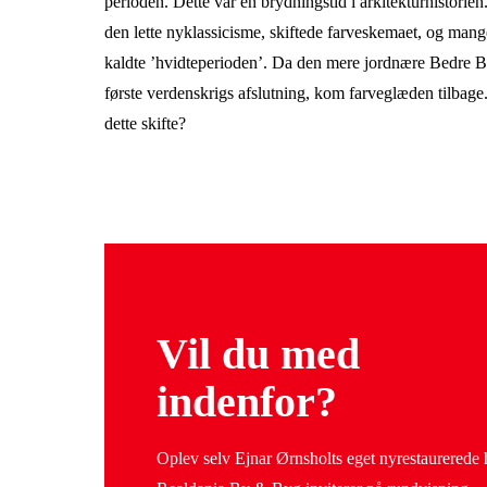
perioden. Dette var en brydningstid i arkitekturhistorie
den lette nyklassicisme, skiftede farveskemaet, og mang
kaldte ’hvidteperioden’. Da den mere jordnære Bedre B
første verdenskrigs afslutning, kom farveglæden tilbage
dette skifte?
Vil du med
indenfor?
Oplev selv Ejnar Ørnsholts eget nyrestaurerede 