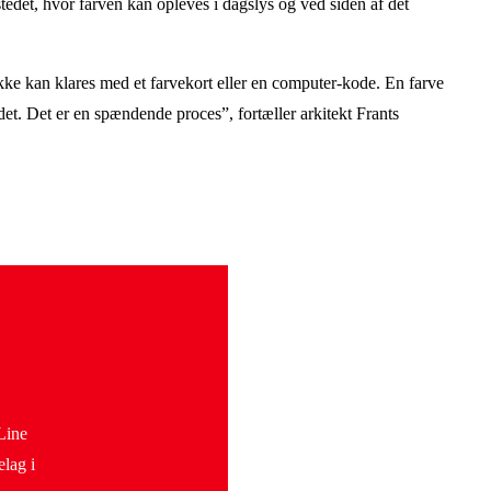
tedet, hvor farven kan opleves i dagslys og ved siden af det
ikke kan klares med et farvekort eller en computer-kode. En farve
det. Det er en spændende proces”, fortæller arkitekt Frants
Line
elag i