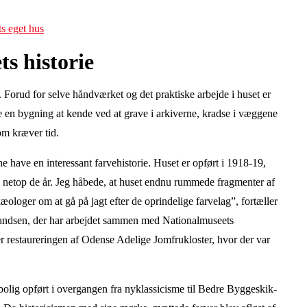
ts eget hus
ts historie
 Forud for selve håndværket og det praktiske arbejde i huset er
e en bygning at kende ved at grave i arkiverne, kradse i væggene
om kræver tid.
e have en interessant farvehistorie. Huset er opført i 1918-19,
 i netop de år. Jeg håbede, at huset endnu rummede fragmenter af
æologer om at gå på jagt efter de oprindelige farvelag”, fortæller
randsen, der har arbejdet sammen med Nationalmuseets
r restaureringen af Odense Adelige Jomfrukloster, hvor der var
bolig opført i overgangen fra nyklassicisme til Bedre Byggeskik-