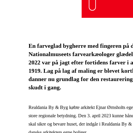
En farveglad bygherre med fingeren på d
Nationalmuseets farvearkæologer glædel
2022 var på jagt efter fortidens farver i
1919. Lag på lag af maling er blevet kor
danner nu grundlag for den restaurering
skudt i gang.
Realdania By & Byg købte arkitekt Ejnar Ørnsholts eget
store regionale betydning. Den 3. april 2023 kunne hån
skal sikre og bevare huset, der indgår i Realdania By & 
danske arkitekters egne boliger.