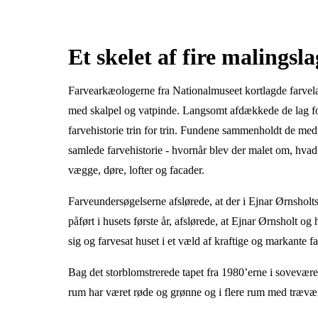
Et skelet af fire malingsla
Farvearkæologerne fra Nationalmuseet kortlagde farvela
med skalpel og vatpinde. Langsomt afdækkede de lag for 
farvehistorie trin for trin. Fundene sammenholdt de med hu
samlede farvehistorie - hvornår blev der malet om, hvad 
vægge, døre, lofter og facader.
Farveundersøgelserne afslørede, at der i Ejnar Ørnsholt
påført i husets første år, afslørede, at Ejnar Ørnsholt o
sig og farvesat huset i et væld af kraftige og markante fa
Bag det storblomstrerede tapet fra 1980’erne i soveværels
rum har været røde og grønne og i flere rum med træværk