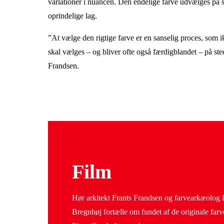
variationer i nuancen. Den endelige farve udvælges på s
oprindelige lag.
”At vælge den rigtige farve er en sanselig proces, som 
skal vælges – og bliver ofte også færdigblandet – på ste
Frandsen.
Film
Hør arkitekt Frants Frandsen og farvearkæolog 
Bregnhøj fortælle om fundet af de originale farv