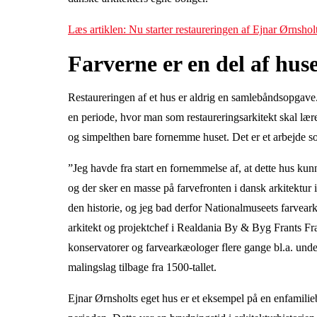
Læs artiklen: Nu starter restaureringen af Ejnar Ørnshol
Farverne er en del af huse
Restaureringen af et hus er aldrig en samlebåndsopgave.
en periode, hvor man som restaureringsarkitekt skal lær
og simpelthen bare fornemme huset. Det er et arbejde s
”Jeg havde fra start en fornemmelse af, at dette hus kunn
og der sker en masse på farvefronten i dansk arkitektur
den historie, og jeg bad derfor Nationalmuseets farveark
arkitekt og projektchef i Realdania By & Byg Frants F
konservatorer og farvearkæologer flere gange bl.a. unde
malingslag tilbage fra 1500-tallet.
Ejnar Ørnsholts eget hus er et eksempel på en enfamilie