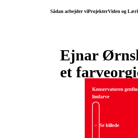
Sådan arbejder vi
Projekter
Viden og Lær
Ejnar Ørnsh
et farveorgie
Konservatoren genfin
limfarve
Se billede