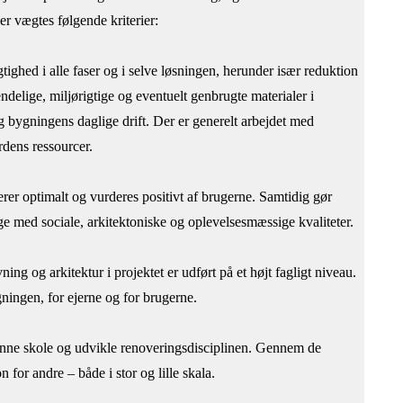
er vægtes følgende kriterier:
ighed i alle faser og i selve løsningen, herunder især reduktion
elige, miljørigtige og eventuelt genbrugte materialer i
g bygningens daglige drift. Der er generelt arbejdet med
ordens ressourcer.
erer optimalt og vurderes positivt af brugerne. Samtidig gør
age med sociale, arkitektoniske og oplevelsesmæssige kvaliteter.
ng og arkitektur i projektet er udført på et højt fagligt niveau.
gningen, for ejerne og for brugerne.
anne skole og udvikle renoveringsdisciplinen. Gennem de
 for andre – både i stor og lille skala.