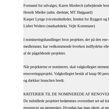
Formand for udvalget, Karen Mosbech (arbejdende bes
Henrik Mielke (adm. direktør, MT Højgaard)
Kasper Lynge (viceinstitutleder, Institut for Byggeri o
Lisbet Wolters (stadsarkitekt, Vejle Kommune)
I nomineringshandlinger hvor projekter, der på den ene
medlemmer, har vedkommende hverken indflydelse eller 
af de pågældende projekter.
Når projekterne er nomineret, skal valgkollegiet stem
renoveringsprojekt. Valgkollegiet består af knap 90 p
og dækker branchen bredt.
KRITERIER TIL DE NOMINEREDE AF RENOVE
De indstillede projektet bedømmes overordnet set ud fr
ressourcer og mennesker. Hvordan har man sikret, at proj