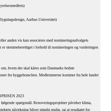
tyrelsesmedlem)
g Bygningsdesign, Aarhus Universitet)
 eller anden vis kan associeres med nomineringsudvalgets
er stemmeberettiget i forhold til nomineringen og vurderingen
me om, hvem der skal kåres som Danmarks bedste
ersoner fra byggebranchen. Medlemmerne kommer fra hele landet
RPRISEN 2023
a følgende spørgsmål: Renoveringsprojekter påvirker klima,
ektets påvirkning bliver mindst mulig, og at resultatet for