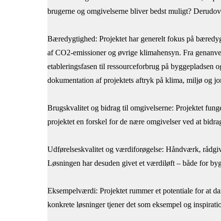
brugerne og omgivelserne bliver bedst muligt? Derudov
Bæredygtighed: Projektet har generelt fokus på bæredygt
af CO2-emissioner og øvrige klimahensyn. Fra genanvend
etableringsfasen til ressourceforbrug på byggepladsen o
dokumentation af projektets aftryk på klima, miljø og j
Brugskvalitet og bidrag til omgivelserne: Projektet fung
projektet en forskel for de nære omgivelser ved at bidr
Udførelseskvalitet og værdiforøgelse: Håndværk, rådgivni
Løsningen har desuden givet et værdiløft – både for by
Eksempelværdi: Projektet rummer et potentiale for at d
konkrete løsninger tjener det som eksempel og inspiration