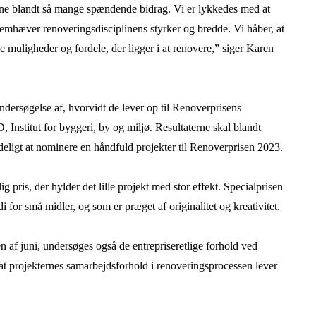
rne blandt så mange spændende bidrag. Vi er lykkedes med at
emhæver renoveringsdisciplinens styrker og bredde. Vi håber, at
de muligheder og fordele, der ligger i at renovere,” siger Karen
dersøgelse af, hvorvidt de lever op til Renoverprisens
Institut for byggeri, by og miljø. Resultaterne skal blandt
eligt at nominere en håndfuld projekter til Renoverprisen 2023.
pris, der hylder det lille projekt med stor effekt. Specialprisen
di for små midler, og som er præget af originalitet og kreativitet.
n af juni, undersøges også de entrepriseretlige forhold ved
 at projekternes samarbejdsforhold i renoveringsprocessen lever