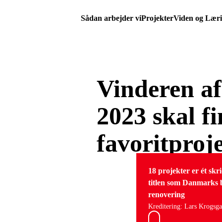
Sådan arbejder vi
Projekter
Viden og Lær
Vinderen a
2023 skal f
favoritproj
18 projekter er ét sk
titlen som Danmarks 
renovering
Kreditering: Lars Krogsga