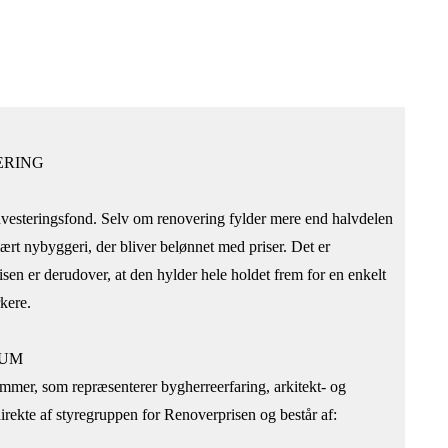
VERING
vesteringsfond. Selv om renovering fylder mere end halvdelen
rt nybyggeri, der bliver belønnet med priser. Det er
sen er derudover, at den hylder hele holdet frem for en enkelt
kere.
IUM
mmer, som repræsenterer bygherreerfaring, arkitekt- og
rekte af styregruppen for Renoverprisen og består af: