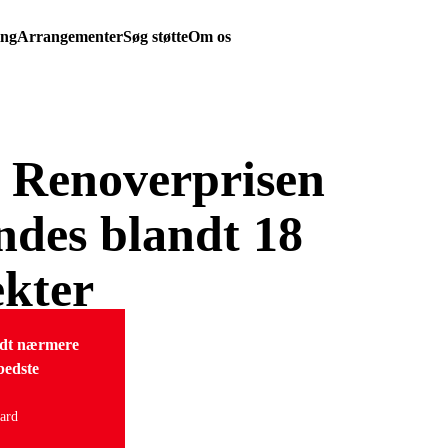
ing
Arrangementer
Søg støtte
Om os
f Renoverprisen
indes blandt 18
ekter
ridt nærmere
bedste
ard