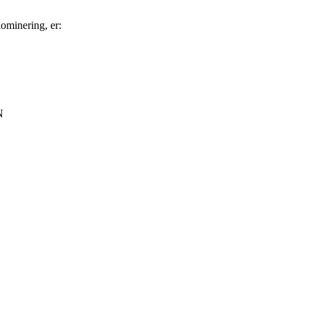
 nominering, er:
N