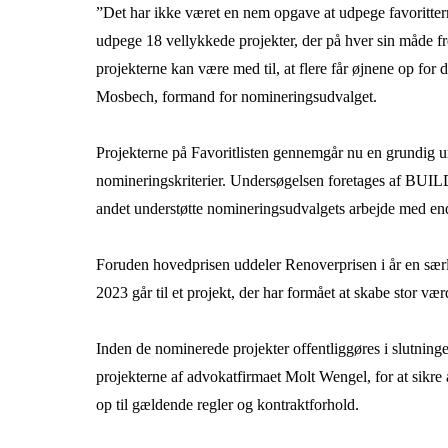
”Det har ikke været en nem opgave at udpege favoritte
udpege 18 vellykkede projekter, der på hver sin måde fr
projekterne kan være med til, at flere får øjnene op for 
Mosbech, formand for nomineringsudvalget.
Projekterne på Favoritlisten gennemgår nu en grundig un
nomineringskriterier. Undersøgelsen foretages af BUILD, 
andet understøtte nomineringsudvalgets arbejde med end
Foruden hovedprisen uddeler Renoverprisen i år en særlig 
2023 går til et projekt, der har formået at skabe stor vær
Inden de nominerede projekter offentliggøres i slutninge
projekterne af advokatfirmaet Molt Wengel, for at sikre
op til gældende regler og kontraktforhold.