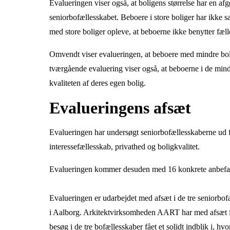
Evalueringen viser også, at boligens størrelse har en af
seniorbofællesskabet. Beboere i store boliger har ikke s
med store boliger opleve, at beboerne ikke benytter fæl
Omvendt viser evalueringen, at beboere med mindre bolig
tværgående evaluering viser også, at beboerne i de mindr
kvaliteten af deres egen bolig.
Evalueringens afsæt
Evalueringen har undersøgt seniorbofællesskaberne ud f
interessefællesskab, privathed og boligkvalitet.
Evalueringen kommer desuden med 16 konkrete anbefaling
Evalueringen er udarbejdet med afsæt i de tre seniorbo
i Aalborg. Arkitektvirksomheden AART har med afsæt i 
besøg i de tre bofællesskaber fået et solidt indblik i, 