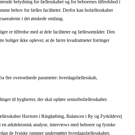
gørende betydning for fællesskabet og for beboernes tilfredshed i
amme behov for fælles faciliteter. Derfor kan bofællesskaber
lesarealerne i det ønskede omfang.
er er tilfredse med at dele faciliteter og fællesområder. Den
e boliger ikke oplever, at de færre kvadratmeter forringer
ra fire overordnede parametre: hverdagsfællesskab,
er til bygherrer, der skal opføre seniorbofællesskaber.
fællesskaber Havtorn i Ringkøbing, Balancen i Ry og Fyrkildevej
en arkitektonisk analyse, interviews med beboere og fysiske
hvordan de fysiske rammer understøtter hverdagsfællesskaber,