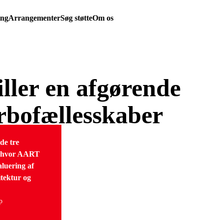
ing
Arrangementer
Søg støtte
Om os
iller en afgørende
orbofællesskaber
de tre
, hvor AART
luering af
itektur og
p