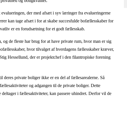
 privathed og boligkvalitet.
valueringen, der med afsæt i syv læringer fra evalueringerne
rer kan tage afsæt i for at skabe succesfulde bofællesskaber for
ivatliv er en forudsætning for et godt fællesskab.
 og de fleste har brug for at have private rum, hvor man er sig
ofællesskaber, hvor tilvalget af hverdagens fællesskaber kræver,
 Stig Hessellund, der er projektchef i den filantropiske forening
l deres private boliger ikke er en del af fællesarealerne. Så
a fællesaktiviteter og adgangen til de private boliger. Dette
deltager i fællesaktiviteter, kan passere uhindret. Derfor vil de