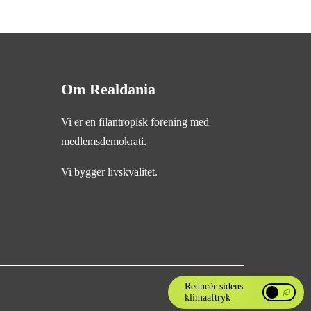
Om Realdania
Vi er en filantropisk forening med
medlemsdemokrati.
Vi bygger livskvalitet.
Reducér sidens
klimaaftryk
Reducér si