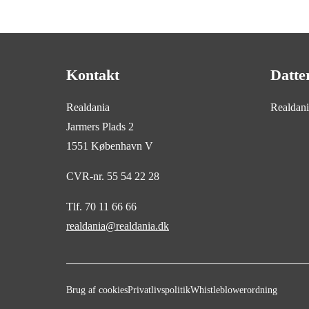
Kontakt
Datte
Realdania
Realdan
Jarmers Plads 2
1551 København V
CVR-nr. 55 54 22 28
Tlf. 70 11 66 66
realdania@realdania.dk
Brug af cookies
Privatlivspolitik
Whistleblowerordning