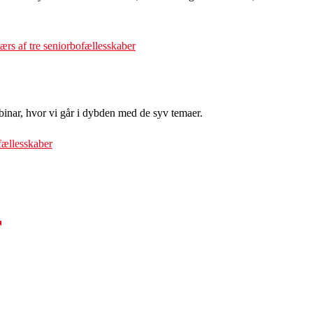
ærs af tre seniorbofællesskaber
inar, hvor vi går i dybden med de syv temaer.
fællesskaber
r