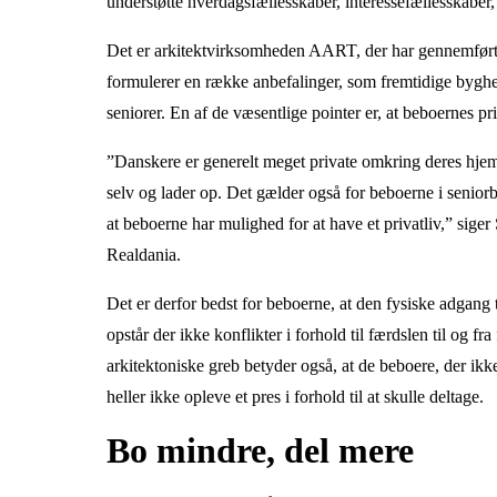
understøtte hverdagsfællesskaber, interessefællesskaber,
Det er arkitektvirksomheden AART, der har gennemført e
formulerer en række anbefalinger, som fremtidige bygher
seniorer. En af de væsentlige pointer er, at beboernes pr
”Danskere er generelt meget private omkring deres hjem,
selv og lader op. Det gælder også for beboerne i seniorb
at beboerne har mulighed for at have et privatliv,” siger
Realdania.
Det er derfor bedst for beboerne, at den fysiske adgang ti
opstår der ikke konflikter i forhold til færdslen til og fr
arkitektoniske greb betyder også, at de beboere, der ikke 
heller ikke opleve et pres i forhold til at skulle deltage.
Bo mindre, del mere