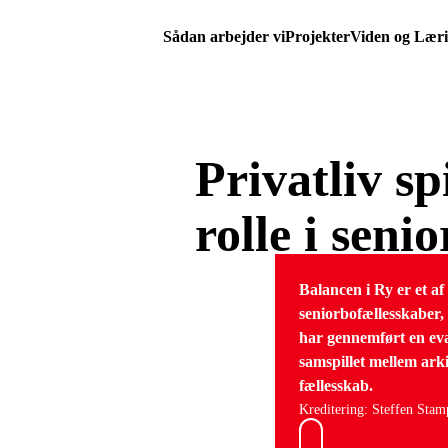
Sådan arbejder vi
Projekter
Viden og Lær
Privatliv sp
rolle i seni
Balancen i Ry er et af 
seniorbofællesskaber
har gennemført en eva
samspillet mellem ark
fællesskab.
Kreditering: Steffen Stam