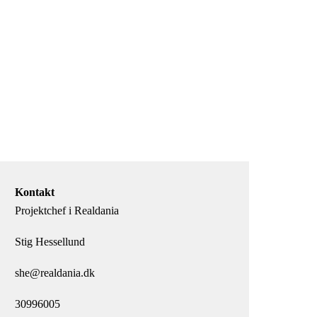
Kontakt
Projektchef i Realdania
Stig Hessellund
she@realdania.dk
30996005