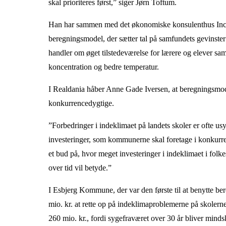
skal prioriteres først,” siger Jørn Toftum.
Han har sammen med det økonomiske konsulenthus Incent
beregningsmodel, der sætter tal på samfundets gevinster 
handler om øget tilstedeværelse for lærere og elever sa
koncentration og bedre temperatur.
I Realdania håber Anne Gade Iversen, at beregningsmod
konkurrencedygtige.
”Forbedringer i indeklimaet på landets skoler er ofte us
investeringer, som kommunerne skal foretage i konkurren
et bud på, hvor meget investeringer i indeklimaet i fol
over tid vil betyde.”
I Esbjerg Kommune, der var den første til at benytte ber
mio. kr. at rette op på indeklimaproblemerne på skoler
260 mio. kr., fordi sygefraværet over 30 år bliver minds