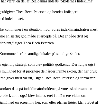
har været en del af Realdanias indsats ’Skolernes Indeklima’.
rådgiver Thea Bech Petersen og hendes kolleger i
ed indeklimaet.
e kommuner i en situation, hvor vores indeklimaindsatser mest
 ikke en særlig god måde at arbejde på. Det er både dyrt og
 forkant,” siger Thea Bech Petersen.
Kommune derfor samtlige lokaler på samtlige skoler.
 egentlig strategi, som blev politisk godkendt. Der fulgte også
 mulighed for at prioritere de hårdest ramte skoler, der har brug
lerne giver mest værdi,” siger Thea Bech Petersen og fortsætter:
r konkret data på indeklimaforholdene på vores skoler samt en
rede i, at de også blev interesseret i at få mere viden om
ang med en screening her, som efter planen ligger klar i løbet af