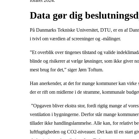
foråret 2024."
Data gør dig beslutningsd
På Danmarks Tekniske Universitet, DTU, er en af Danma
i tvivl om værdien af screeninger og -målinger.
”Et overblik over tingenes tilstand og valide indeklim
blinde og risikerer at vælge løsninger, som ikke giver no
mest brug for det,” siger Jørn Toftum.
Han anerkender, at det for mange kommuner kan virke so
der er rift om midlerne i de stramme, kommunale budget
”Opgaven bliver ekstra stor, fordi rigtig mange af vores 
ventilation i bygningerne. Derfor står mange kommuner
tillader ikke handlingslammelse. Alle kan, for relativt 
luftfugtigheden og CO2-niveauer. Det kan til en start gi