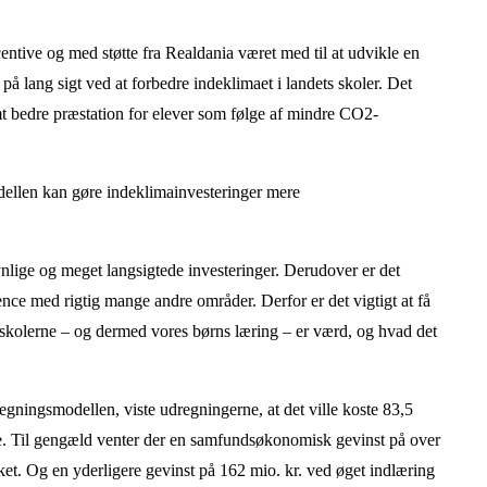
ive og med støtte fra Realdania været med til at udvikle en
på lang sigt ved at forbedre indeklimaet i landets skoler. Det
mt bedre præstation for elever som følge af mindre CO2-
ellen kan gøre indeklimainvesteringer mere
ynlige og meget langsigtede investeringer. Derudover er det
ce med rigtig mange andre områder. Derfor er det vigtigt at få
keskolerne – og dermed vores børns læring – er værd, og hvad det
egningsmodellen, viste udregningerne, at det ville koste 83,5
ne. Til gengæld venter der en samfundsøkonomisk gevinst på over
ket. Og en yderligere gevinst på 162 mio. kr. ved øget indlæring