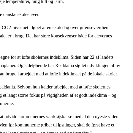
je temperaturer, tung luft og larm.
ge danske skoleelever.
 er CO2-niveauet i løbet af en skoledag over grænseværdien.
okalet er i brug. Det har store konsekvenser både for elevernes
agne for at løfte skolernes indeklima. Siden har 22 af landets
imaplaner. Og sideløbende har Realdania støttet udviklingen af ny
bruge i arbejdet med at løfte indeklimaet på de lokale skoler.
Realdania. Selvom hun kalder arbejdet med at løfte skolernes
et langt større fokus på vigtigheden af et godt indeklima – og
munerne:
gt at udvide kommunernes værktøjskasse med al den nyeste viden
en før kommunerne griber til løsninger, skal de først have et