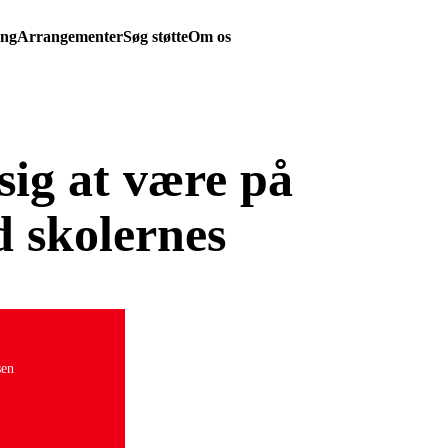
ing
Arrangementer
Søg støtte
Om os
sig at være på
 skolernes
sen