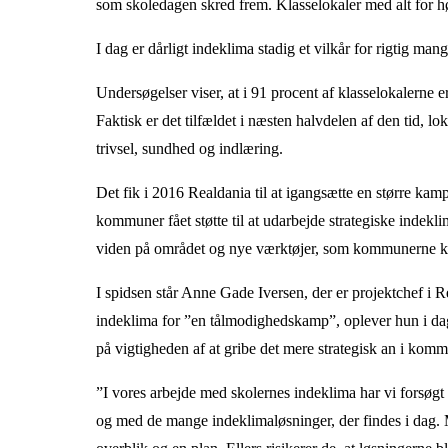
som skoledagen skred frem. Klasselokaler med alt for hø
I dag er dårligt indeklima stadig et vilkår for rigtig man
Undersøgelser viser, at i 91 procent af klasselokalerne
Faktisk er det tilfældet i næsten halvdelen af den tid, l
trivsel, sundhed og indlæring.
Det fik i 2016 Realdania til at igangsætte en større kamp
kommuner fået støtte til at udarbejde strategiske indekl
viden på området og nye værktøjer, som kommunerne kan 
I spidsen står Anne Gade Iversen, der er projektchef i 
indeklima for ”en tålmodighedskamp”, oplever hun i dag 
på vigtigheden af at gribe det mere strategisk an i kom
”I vores arbejde med skolernes indeklima har vi forsø
og med de mange indeklimaløsninger, der findes i dag. M