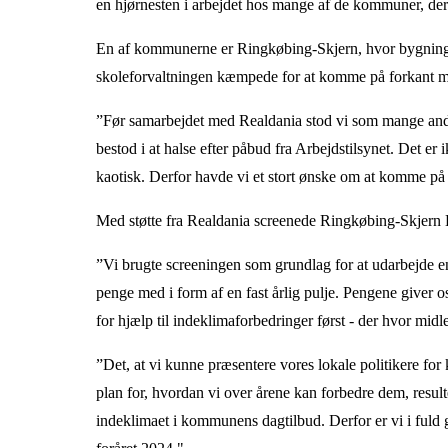
en hjørnesten i arbejdet hos mange af de kommuner, der 
En af kommunerne er Ringkøbing-Skjern, hvor bygnings
skoleforvaltningen kæmpede for at komme på forkant m
”Før samarbejdet med Realdania stod vi som mange andr
bestod i at halse efter påbud fra Arbejdstilsynet. Det er
kaotisk. Derfor havde vi et stort ønske om at komme på
Med støtte fra Realdania screenede Ringkøbing-Skjern 
”Vi brugte screeningen som grundlag for at udarbejde en
penge med i form af en fast årlig pulje. Pengene giver os
for hjælp til indeklimaforbedringer først - der hvor mid
”Det, at vi kunne præsentere vores lokale politikere fo
plan for, hvordan vi over årene kan forbedre dem, resulte
indeklimaet i kommunens dagtilbud. Derfor er vi i fuld g