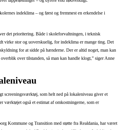
 bliver lappeløsninger – og dyrere end nødvendigt.”
skolernes indeklima – og først og fremmest en erkendelse i
ver det prioritering. Både i skoleforvaltningen, i teknisk
 virke stor og uoverskuelig, for indeklima er mange ting. Det
dskyldning for at sidde på hænderne. Der er altid noget, man kan
 overblik over tilstanden, så man kan handle klogt,” siger Anne
aleniveau
 screeningsværktøj, som helt ned på lokaleniveau giver et
er værktøjet også et estimat af omkostningerne, som er
eborg Kommune og Transition med støtte fra Realdania, har været