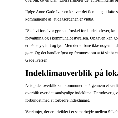
overblik og en plan. Ellers risikerer de, at løsningerne
Ifølge Anne Gade Iversen kræver det flere ting at løfte 
kommunerne af, at dagsordenen er vigtig.
”Skal vi for alvor gøre en forskel for landets elever, kræ
forvaltning og i kommunalbestyrelsen. Opgaven kan godt
er både lys, luft og lyd. Men der er bare ikke nogen un
gøre. Og det handler først og fremmest om at få skabt et
Gade Iversen.
Indeklimaoverblik på lok
Netop det overblik kan kommunerne få gennem et særligt
overblik over det sandsynlige indeklima. Derudover giv
forbundet med at forbedre indeklimaet.
Værktøjet, der er udviklet i et samarbejde mellem Silk