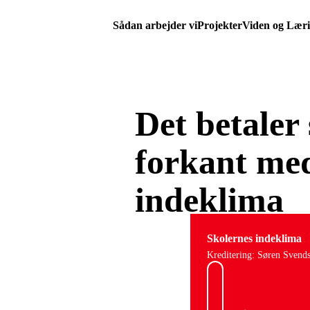
Sådan arbejder vi
Projekter
Viden og Lær
Det betaler 
forkant med
indeklima
Skolernes indeklima
Kreditering: Søren Svend