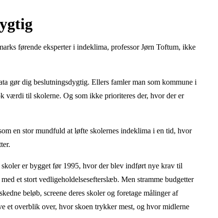
ygtig
rks førende eksperter i indeklima, professor Jørn Toftum, ikke
adata gør dig beslutningsdygtig. Ellers famler man som kommune i
k værdi til skolerne. Og som ikke prioriteres der, hvor der er
m en stor mundfuld at løfte skolernes indeklima i en tid, hvor
ter.
skoler er bygget før 1995, hvor der blev indført nye krav til
 med et stort vedligeholdelsesefterslæb. Men stramme budgetter
beskedne beløb, screene deres skoler og foretage målinger af
ve et overblik over, hvor skoen trykker mest, og hvor midlerne