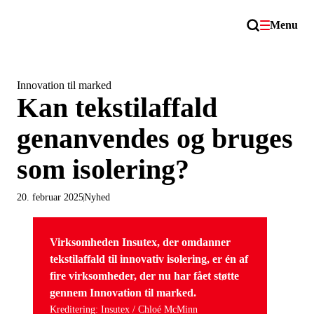
Menu
Innovation til marked
Kan tekstilaffald
genanvendes og bruges
som isolering?
20. februar 2025
Nyhed
Virksomheden Insutex, der omdanner
tekstilaffald til innovativ isolering, er én af
fire virksomheder, der nu har fået støtte
gennem Innovation til marked.
Kreditering: Insutex / Chloé McMinn