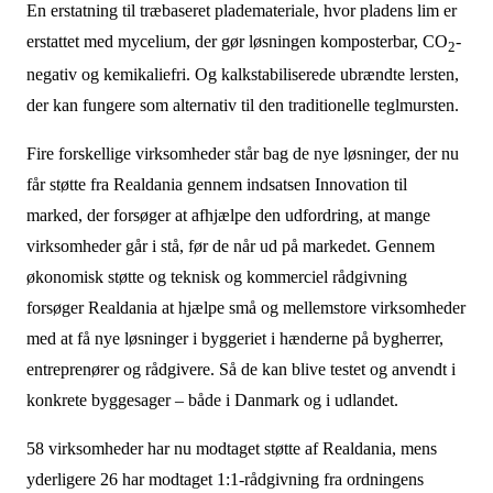
En erstatning til træbaseret plademateriale, hvor pladens lim er
erstattet med mycelium, der gør løsningen komposterbar, CO
-
2
negativ og kemikaliefri. Og kalkstabiliserede ubrændte lersten,
der kan fungere som alternativ til den traditionelle teglmursten.
Fire forskellige virksomheder står bag de nye løsninger, der nu
får støtte fra Realdania gennem indsatsen Innovation til
marked, der forsøger at afhjælpe den udfordring, at mange
virksomheder går i stå, før de når ud på markedet. Gennem
økonomisk støtte og teknisk og kommerciel rådgivning
forsøger Realdania at hjælpe små og mellemstore virksomheder
med at få nye løsninger i byggeriet i hænderne på bygherrer,
entreprenører og rådgivere. Så de kan blive testet og anvendt i
konkrete byggesager – både i Danmark og i udlandet.
58 virksomheder har nu modtaget støtte af Realdania, mens
yderligere 26 har modtaget 1:1-rådgivning fra ordningens