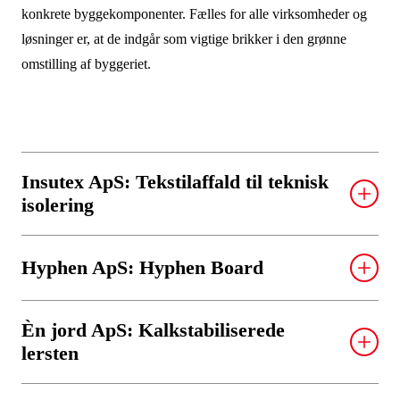
konkrete byggekomponenter. Fælles for alle virksomheder og
løsninger er, at de indgår som vigtige brikker i den grønne
omstilling af byggeriet.
Insutex ApS: Tekstilaffald til teknisk
isolering
Projektet har udviklet teknisk isolering til HVAC-
Hyphen ApS: Hyphen Board
applikationer fremstillet af genanvendt tekstilaffald.
Støtten går til at teste, certificere, dokumentere,
Projektet har udviklet en erstatning til træbaseret
markedsføre og demonstrere den tekniske isolering af
Èn jord ApS: Kalkstabiliserede
plademateriale, hvor pladens lim er erstattet med
tekstilaffald, hvor 1-2 referencecases indgår i
lersten
mycelium, hvilket gør løsningen komposterbar, CO
-
2
projektet.
negativ og uden kemikalier.
Støtten går til produktion
Projektet har udviklet en kalkstabiliseret ubrændt