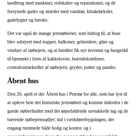
landbrug med maskiner, redskaber og reparationer, og de
forsynede gader og stræder med vandrør, kloakdæksler,
gadelygter og bænke.
Det var også de mange jernstøberier, som bidrog til, at huse
blev udstyret med trapper, balkoner, gelændere, gitre og
vinduer af støbejern, og at familier fik nyt inventar og husgeråd
til hjemmet i form af kakkelovne, brændekomfurer,
centralvarmekedler af støbejern, gryder, potter og pander.
Åbent hus
Den 26. april er der Åbent hus i Præstø for alle, som har lyst til
at opleve hele det historiske jernstøberi og komme indenfor i de
gamle støberihaller med det iøjnefaldende savtakkede tag og de
bærende støbejernssøljer; ind i værkførerbygningen, der
engang rummede både bolig og kontor, og i