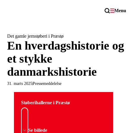
Menu
Det gamle jernstøberi i Præstø
En hverdagshistorie og
et stykke
danmarkshistorie
31. marts 2025
Pressemeddelelse
Støberihallerne i Præstø
Se billede