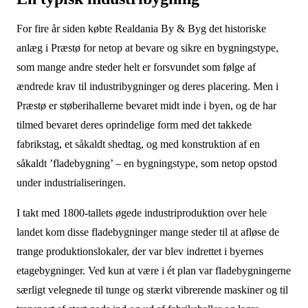
For fire år siden købte Realdania By & Byg det historiske
anlæg i Præstø for netop at bevare og sikre en bygningstype,
som mange andre steder helt er forsvundet som følge af
ændrede krav til industribygninger og deres placering. Men i
Præstø er støberihallerne bevaret midt inde i byen, og de har
tilmed bevaret deres oprindelige form med det takkede
fabrikstag, et såkaldt shedtag, og med konstruktion af en
såkaldt ’fladebygning’ – en bygningstype, som netop opstod
under industrialiseringen.
I takt med 1800-tallets øgede industriproduktion over hele
landet kom disse fladebygninger mange steder til at afløse de
trange produktionslokaler, der var blev indrettet i byernes
etagebygninger. Ved kun at være i ét plan var fladebygningerne
særligt velegnede til tunge og stærkt vibrerende maskiner og til