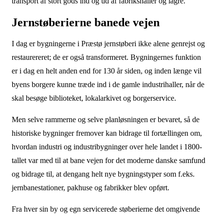
transport af stort gods ind og ud af fabrikshaller og lagre.
Jernstøberierne banede vejen
I dag er bygningerne i Præstø jernstøberi ikke alene genrejst og
restaurereret; de er også transformeret. Bygningernes funktion
er i dag en helt anden end for 130 år siden, og inden længe vil
byens borgere kunne træde ind i de gamle industrihaller, når de
skal besøge biblioteket, lokalarkivet og borgerservice.
Men selve rammerne og selve planløsningen er bevaret, så de
historiske bygninger fremover kan bidrage til fortællingen om,
hvordan industri og industribygninger over hele landet i 1800-
tallet var med til at bane vejen for det moderne danske samfund
og bidrage til, at dengang helt nye bygningstyper som f.eks.
jernbanestationer, pakhuse og fabrikker blev opført.
Fra hver sin by og egn servicerede støberierne det omgivende