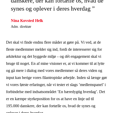
danskere, der kan fortælle os, hvad de
synes og oplever i deres hverdag ”
Nina Kovsted Helk
Adm. direktør
Det skal vi finde endnu flere måder at gøre på. Vi ved, at de
fleste medlemmer melder sig ind, fordi de interesserer sig for
arkitektur og det byggede miljø – og dét engagement skal vi
bruge til noget. En af mine visioner er, at vi kommer til at lytte
og gå mere i dialog med vores medlemmer så deres viden og
input kan berige vores filantropiske arbejde. Inden så længe gør
vi vores første erfaringer, når vi tester et slags ’medlemspanel’ i
forbindelse med indsatsområdet ’En bæredygtig hverdag’. Det
er en kæmpe styrkeposition for os at have en linje ud til
195.000 danskere, der kan fortælle os, hvad de synes og
oplever i deres hverdag.