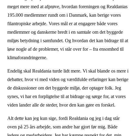
meget mere med at afprøve, hvordan foreningen og Realdanias
195.000 medlemmer rundt om i Danmark, kan berige vores
filantropiske arbejde. Vores mål er at engagere både vores
medlemmer og danskerne bredt i en samtale om det byggede
miljøs betydning i samfundet. Og hvordan det kan bidrage til at
løse nogle af de problemer, vi står over for – fra ensomhed til
klimaforandringerne.
Endelig skal Realdania turde lidt mere. Vi skal blande os mere i
debatter, hvor vi med viden og værdifulde erfaringer kan berige
de diskussioner om det byggede miljø, der optager folk. Jeg
synes, vi har en forpligtelse til at bidrage og sørge for, at vores
viden lander alle de steder, hvor den kan gøre en forskel.
Alt dette kan jeg kun sige, fordi Realdania og jeg i dag står
oven på 25 års arbejde, som andre har gjort før mig. Både
ledere og medarbejdere. Jeg har kæmpe respekt for det, min