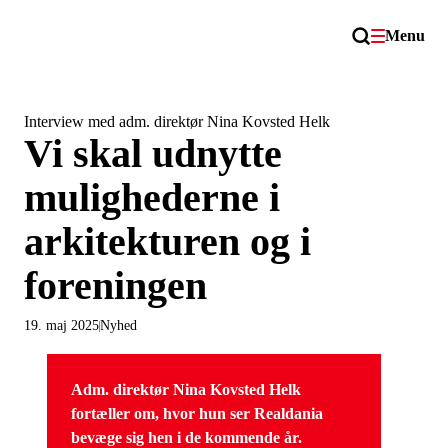
Menu
Interview med adm. direktør Nina Kovsted Helk
Vi skal udnytte
mulighederne i
arkitekturen og i
foreningen
19. maj 2025
Nyhed
Adm. direktør Nina Kovsted Helk
fortæller om, hvor hun ser Realdania
bevæge sig hen i de kommende år.